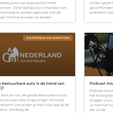
laatste jaren aan populariteit heeft
vinden geldt
onnen. Deze laptops zijn ontworpen om
geconfrontee
rnamelijk te worden gebruikt met de
probleem. Dat 
gle Chrome-browser en bieden
ELECTRONICA EN COMPUTERS
 bestuurbare auto is de trend van
Podcast mi
2!
Podcast micro
 kent ze niet, de goede bestuurbare auto.
het belangrij
eentje waar elke jonge jongen of meisje
blogger, journ
 droomt. Die je toen je klein was zag op de
Je hebt het n
lame. Vandaag de
die via de