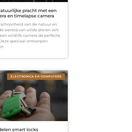
atuurlijke pracht met een
mera en timelapse camera
 schoonheid van de natuur en
e wereld van wilde dieren wilt
 een wildlife camera de perfecte
 Deze speciaal ontworpen
en
ELECTRONICA EN COMPUTERS
delen smart locks