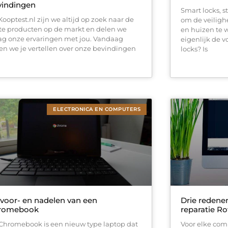
vindingen
Smart locks, 
 Kooptest.nl zijn we altijd op zoek naar de
om de veiligh
te producten op de markt en delen we
en huizen te 
ag onze ervaringen met jou. Vandaag
eigenlijk de 
len we je vertellen over onze bevindingen
locks? Is
ELECTRONICA EN COMPUTERS
voor- en nadelen van een
Drie redene
romebook
reparatie R
Chromebook is een nieuw type laptop dat
Voor elke comp