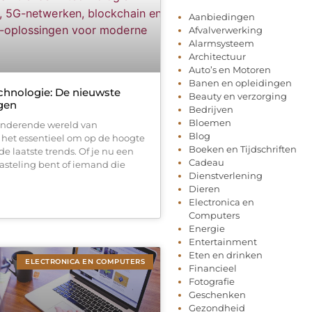
Aanbiedingen
Afvalverwerking
Alarmsysteem
Architectuur
Auto’s en Motoren
Banen en opleidingen
echnologie: De nieuwste
Beauty en verzorging
gen
Bedrijven
Bloemen
randerende wereld van
Blog
s het essentieel om op de hoogte
Boeken en Tijdschriften
de laatste trends. Of je nu een
Cadeau
asteling bent of iemand die
Dienstverlening
Dieren
Electronica en
Computers
Energie
Entertainment
Eten en drinken
ELECTRONICA EN COMPUTERS
Financieel
Fotografie
Geschenken
Gezondheid