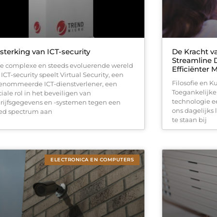
sterking van ICT-security
De Kracht v
Streamline 
de complexe en steeds evoluerende wereld
Efficiënter 
ICT-security speelt Virtual Security, een
Filosofie en K
enommeerde ICT-dienstverlener, een
Toegankelijke
ciale rol in het beveiligen van
technologie ee
rijfsgegevens en -systemen tegen een
ons dagelijks 
ed spectrum aan
te staan bij
ELECTRONICA EN COMPUTERS