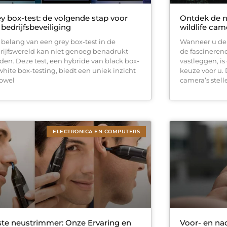
y box-test: de volgende stap voor
Ontdek de n
bedrijfsbeveiliging
wildlife ca
 belang van een grey box-test in de
Wanneer u de
rijfswereld kan niet genoeg benadrukt
de fascinerend
den. Deze test, een hybride van black box-
vastleggen, is
white box-testing, biedt een uniek inzicht
keuze voor u.
zowel
camera’s stell
ELECTRONICA EN COMPUTERS
te neustrimmer: Onze Ervaring en
Voor- en na