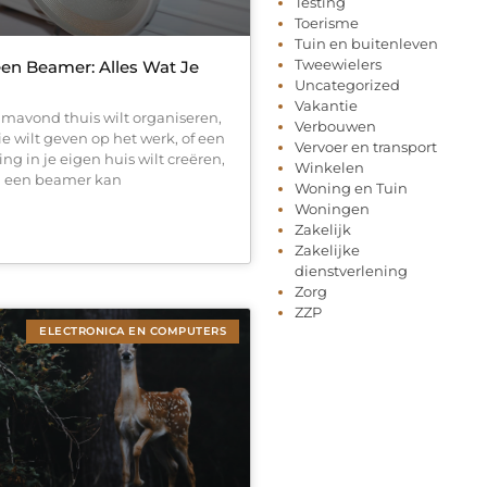
Testing
Toerisme
Tuin en buitenleven
Tweewielers
en Beamer: Alles Wat Je
Uncategorized
Vakantie
ilmavond thuis wilt organiseren,
Verbouwen
e wilt geven op het werk, of een
Vervoer en transport
ng in je eigen huis wilt creëren,
Winkelen
n een beamer kan
Woning en Tuin
Woningen
Zakelijk
Zakelijke
dienstverlening
Zorg
ZZP
ELECTRONICA EN COMPUTERS