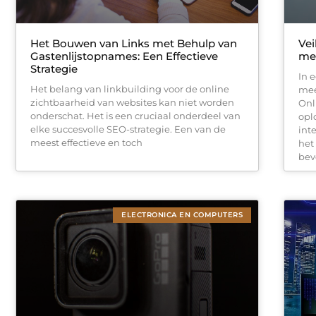
Het Bouwen van Links met Behulp van
Vei
Gastenlijstopnames: Een Effectieve
me
Strategie
In 
Het belang van linkbuilding voor de online
mee
zichtbaarheid van websites kan niet worden
Onl
onderschat. Het is een cruciaal onderdeel van
opl
elke succesvolle SEO-strategie. Een van de
int
meest effectieve en toch
het
bev
ELECTRONICA EN COMPUTERS