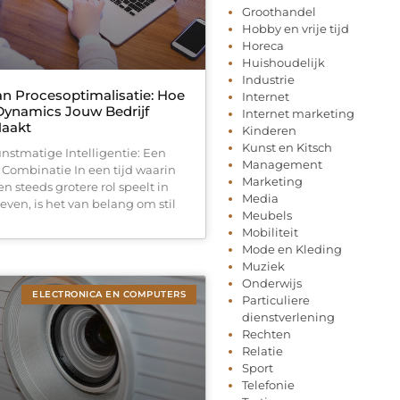
Groothandel
Hobby en vrije tijd
Horeca
Huishoudelijk
Industrie
an Procesoptimalisatie: Hoe
Internet
Dynamics Jouw Bedrijf
Internet marketing
Maakt
Kinderen
Kunst en Kitsch
unstmatige Intelligentie: Een
Management
 Combinatie In een tijd waarin
Marketing
n steeds grotere rol speelt in
Media
leven, is het van belang om stil
Meubels
Mobiliteit
Mode en Kleding
Muziek
Onderwijs
ELECTRONICA EN COMPUTERS
Particuliere
dienstverlening
Rechten
Relatie
Sport
Telefonie