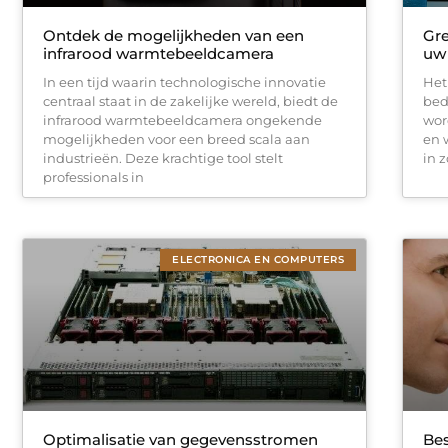
Ontdek de mogelijkheden van een
Gre
infrarood warmtebeeldcamera
uw 
In een tijd waarin technologische innovatie
Het
centraal staat in de zakelijke wereld, biedt de
bed
infrarood warmtebeeldcamera ongekende
wor
mogelijkheden voor een breed scala aan
en 
industrieën. Deze krachtige tool stelt
in 
professionals in
ELECTRONICA EN COMPUTERS
Optimalisatie van gegevensstromen
Bes