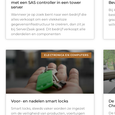
met een SAS controller in een tower
Be
server
Bij
Wanneer je op zoek bent naar een bedrijf die
bes
alles verkoopt om een vlekkeloze
gra
gegevensinfrastructuur te creëren, dan zit je
wil
bij ServerZaak goed. Dit bedrijf verkoopt alle
onderdelen en componenten
ELECTRONICA EN COMPUTERS
Voor- en nadelen smart locks
De 
Ch
Smart locks, steeds vaker worden ze ingezet
De 
om de veiligheid van producten, voertuigen