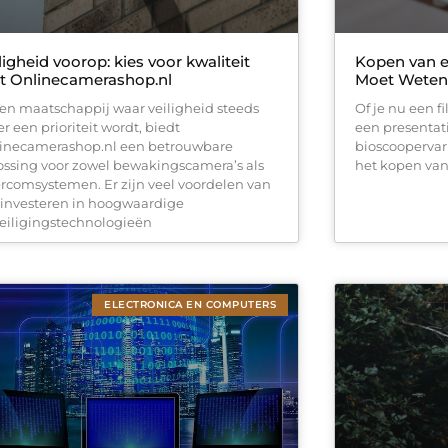
ligheid voorop: kies voor kwaliteit
Kopen van e
t Onlinecamerashop.nl
Moet Weten
een maatschappij waar veiligheid steeds
Of je nu een f
r een prioriteit wordt, biedt
een presentati
inecamerashop.nl een betrouwbare
bioscoopervari
ossing voor zowel bewakingscamera’s als
het kopen va
ercomsystemen. Er zijn veel voordelen van
 investeren in hoogwaardige
eiligingstechnologieën
ELECTRONICA EN COMPUTERS