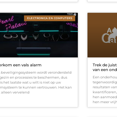
ELECTRONICA EN COMPUTERS
orkom een vals alarm
Trek de juis
van een on
 beveiligingssysteem wordt verondersteld
Een onderhou
gezin en processies te beschermen, dus
tegenwoordig 
is het laatste wat u wilt is niet op uw
resultaten va
rmsysteem te kunnen vertrouwen. Het kan
kwantificeren
t alleen vervelend
hen aanmoedi
hen meer vrij