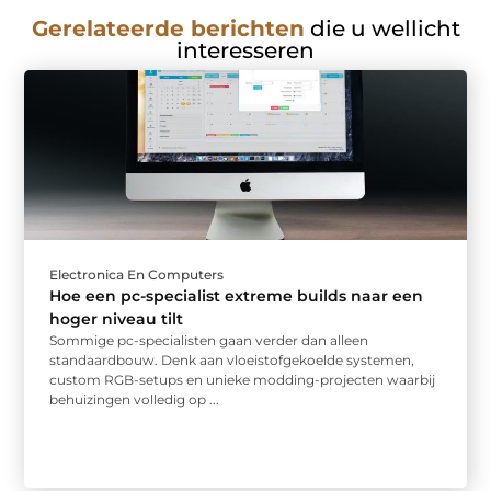
Gerelateerde berichten
die u wellicht
interesseren
Electronica En Computers
Hoe een pc-specialist extreme builds naar een
hoger niveau tilt
Sommige pc-specialisten gaan verder dan alleen
standaardbouw. Denk aan vloeistofgekoelde systemen,
custom RGB-setups en unieke modding-projecten waarbij
behuizingen volledig op ...