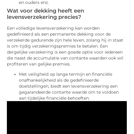
en ouders enz.
Wat voor dekking heeft een
levensverzekering precies?
Een volledige levensverzekering kan worden
gedefinieerd als een permanente dekking voor de
verzekerde gedurende zijn hele leven, zolang hij in staat
is om tijdig verzekeringspremies te betalen. Een
dergelijke verzekering is een goede optie voor iedereen
die naast de accumulatie van contante waarden ook wil
profiteren van gelijke premies.
Met veiligheid op lange termijn en financiële
onafhankelijkheid als de gedefinieerde
doelstellingen, biedt een levensverzekering een
gegarandeerde contante waarde om te voldoen
aan tijdelijke financiële behoeften.