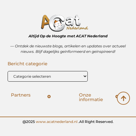
Altijd Op de Hoogte met ACAT Nederland
–– Ontdek de nieuwste blogs, artikelen en updates over actueel
nieuws. Blijf dagelijks geïnformeerd en geïnspireerd!
Bericht categorie
Partners
Onze
informatie
SEO backlinks kopen: hoe het wérkt (en hoe het mis kan gaan)
Geld verdienen op internet: vrijheid, bijverdienste of illusie?
@2025
www.acatnederland.nl
.All Right Reserved.