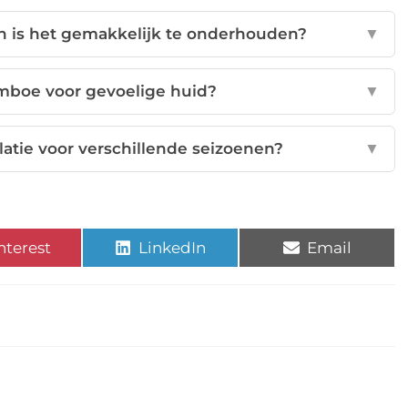
 is het gemakkelijk te onderhouden?
▼
mboe voor gevoelige huid?
▼
tie voor verschillende seizoenen?
▼
nterest
LinkedIn
Email