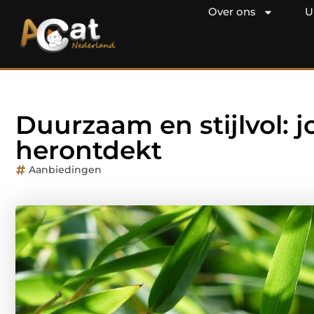
Over ons
U
Duurzaam en stijlvol: j
herontdekt
Aanbiedingen