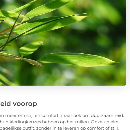
eid voorop
een meer om stijl en comfort, maar ook om duurzaamheid.
 hun kledingkeuzes hebben op het milieu. Onze unieke
elijkse outfit, zonder in te leveren op comfort of stijl.