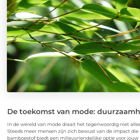
De toekomst van mode: duurzaamh
In de wereld van mode draait het tegenwoordig niet all
Steeds meer mensen zijn zich bewust van de impact die
bamboestof biedt een milieuvriendelijke optie voor jouw dag