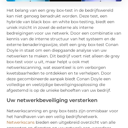
Het belang van een grey box-test in de bedrijfswereld
kan niet genoeg benadrukt worden. Deze test, een
hybride van black box- en white box-testing, biedt een
uniek inzicht in zowel de externe als interne
bedreigingen voor uw netwerk. Door een combinatie van
kennis van de interne structuur van het systeem en de
externe benaderingswijze, stelt een grey box-test Conan
Doyle in staat om een diepgaande analyse van uw
netwerken te maken. Dit bedrijf voert niet alleen de grey
box-test voor u uit, maar helpt u ook met
netwerkscanning, wat essentieel is om verborgen
kwetsbaarheden te ontdekken en te verhelpen. Door
deze gecombineerde aanpak biedt Conan Doyle een
volledige en veelzijdige beveiligingsoplossing die
afgestemd is op de unieke behoeften van uw bedrijf.
Uw netwerkbeveiliging versterken
Netwerkscanning en grey box-tests zijn onmisbaar voor
het handhaven van een veilig bedrijfsnetwerk.
Netwerkscans
bieden een uitgebreid overzicht van alle
apparaten en diensten op uw netwerk aan, waardoor