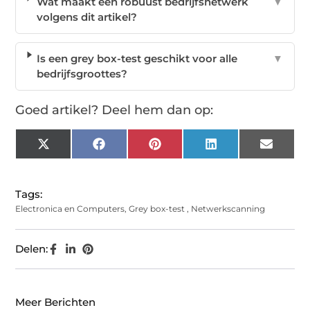
Wat maakt een robuust bedrijfsnetwerk
▼
volgens dit artikel?
Is een grey box-test geschikt voor alle
▼
bedrijfsgroottes?
Goed artikel? Deel hem dan op:
X
Facebook
Pinterest
LinkedIn
Email
(Twitter)
Tags:
Electronica en Computers
,
Grey box-test
,
Netwerkscanning
Delen:
Meer Berichten