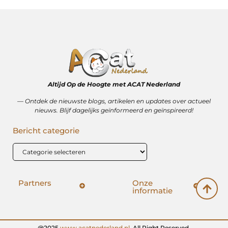
Altijd Op de Hoogte met ACAT Nederland
–– Ontdek de nieuwste blogs, artikelen en updates over actueel
nieuws. Blijf dagelijks geïnformeerd en geïnspireerd!
Bericht categorie
Partners
Onze
informatie
SEO backlinks kopen: hoe het wérkt (en hoe het mis kan gaan)
Geld verdienen op internet: vrijheid, bijverdienste of illusie?
@2025
www.acatnederland.nl
.All Right Reserved.