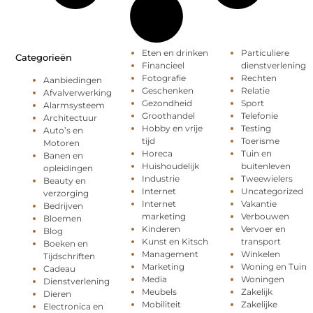
Eten en drinken
Particuliere
Categorieën
Financieel
dienstverlening
Fotografie
Rechten
Aanbiedingen
Geschenken
Relatie
Afvalverwerking
Gezondheid
Sport
Alarmsysteem
Groothandel
Telefonie
Architectuur
Hobby en vrije
Testing
Auto’s en
tijd
Toerisme
Motoren
Horeca
Tuin en
Banen en
Huishoudelijk
buitenleven
opleidingen
Industrie
Tweewielers
Beauty en
Internet
Uncategorized
verzorging
Internet
Vakantie
Bedrijven
marketing
Verbouwen
Bloemen
Kinderen
Vervoer en
Blog
Kunst en Kitsch
transport
Boeken en
Management
Winkelen
Tijdschriften
Marketing
Woning en Tuin
Cadeau
Media
Woningen
Dienstverlening
Meubels
Zakelijk
Dieren
Mobiliteit
Zakelijke
Electronica en