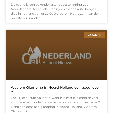
Duitsland is een bekende vakantiebestemming voor
Nederlanders. Na enkele uren rijden met de auto ben je al
diep in het land van onze Oosterburen. Het reizen naar de
meeste buurlanden
VAKANTIE
Waarom Glamping in Noord-Holland een goed idee
is
Zoek jij een leuke vakantie, waarin je met je dierbaren veel
kunt beleven zonder dat de halve wereld over moet reizen?
Denk dan eens aan glamping in Noord-Holland. Waarom
Glamping?