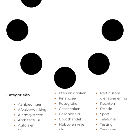
Eten en drinken
Particuliere
Categorieën
Financieel
dienstverlening
Fotografie
Rechten
Aanbiedingen
Geschenken
Relatie
Afvalverwerking
Gezondheid
Sport
Alarmsysteem
Groothandel
Telefonie
Architectuur
Hobby en vrije
Testing
Auto’s en
tijd
Toerisme