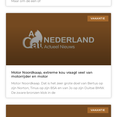
Maar om de een of
VAKANTIE
Motor Noordkaap, extreme kou vraagt veel van
motorrijder en motor
Motor Noordkaap. Dat is het zeer grote doel van Bertus op
zijn Norton, Tinus op zijn BSA en van Jo op zijn Duitse BMW.
De zware bronzen klok in de
VAKANTIE