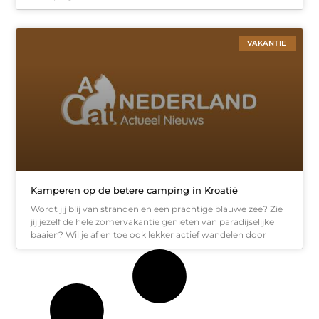
VAKANTIE
Kamperen op de betere camping in Kroatië
Wordt jij blij van stranden en een prachtige blauwe zee? Zie
jij jezelf de hele zomervakantie genieten van paradijselijke
baaien? Wil je af en toe ook lekker actief wandelen door