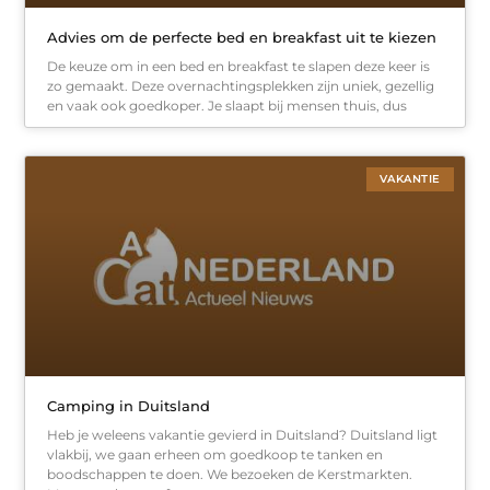
Advies om de perfecte bed en breakfast uit te kiezen
De keuze om in een bed en breakfast te slapen deze keer is
zo gemaakt. Deze overnachtingsplekken zijn uniek, gezellig
en vaak ook goedkoper. Je slaapt bij mensen thuis, dus
VAKANTIE
Camping in Duitsland
Heb je weleens vakantie gevierd in Duitsland? Duitsland ligt
vlakbij, we gaan erheen om goedkoop te tanken en
boodschappen te doen. We bezoeken de Kerstmarkten.