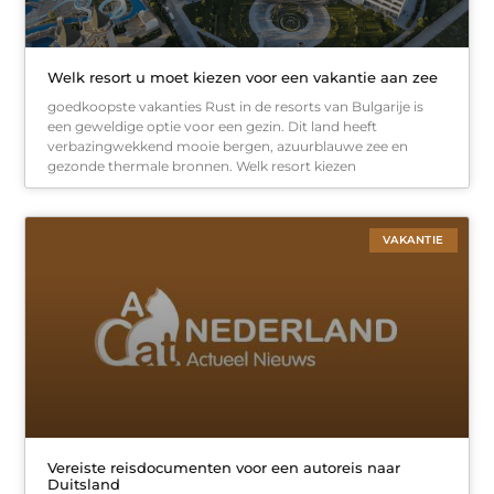
Welk resort u moet kiezen voor een vakantie aan zee
goedkoopste vakanties Rust in de resorts van Bulgarije is
een geweldige optie voor een gezin. Dit land heeft
verbazingwekkend mooie bergen, azuurblauwe zee en
gezonde thermale bronnen. Welk resort kiezen
VAKANTIE
Vereiste reisdocumenten voor een autoreis naar
Duitsland