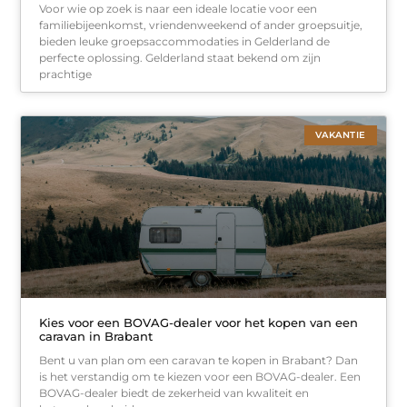
Voor wie op zoek is naar een ideale locatie voor een
familiebijeenkomst, vriendenweekend of ander groepsuitje,
bieden leuke groepsaccommodaties in Gelderland de
perfecte oplossing. Gelderland staat bekend om zijn
prachtige
VAKANTIE
Kies voor een BOVAG-dealer voor het kopen van een
caravan in Brabant
Bent u van plan om een caravan te kopen in Brabant? Dan
is het verstandig om te kiezen voor een BOVAG-dealer. Een
BOVAG-dealer biedt de zekerheid van kwaliteit en