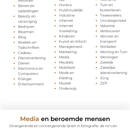
Motoren
Horeca
Tuin en
Banen en
Huishoudelijk
buitenleven
opleidingen
Industrie
Tweewielers
Beauty en
Internet
Uncategorized
verzorging
Internet
Vakantie
Bedrijven
marketing
Verbouwen
Bloemen
Kinderen
Vervoer en
Blog
Kunst en Kitsch
transport
Boeken en
Management
Winkelen
Tijdschriften
Marketing
Woning en Tuin
Cadeau
Media
Woningen
Dienstverlening
Meubels
Zakelijk
Dieren
Mobiliteit
Zakelijke
Electronica en
Mode en
dienstverlening
Computers
Kleding
Zorg
Energie
Muziek
ZZP
Entertainment
Onderwijs
Media
en beroemde mensen
Divergerende en convergerende lijnen in fotografie: de rol van