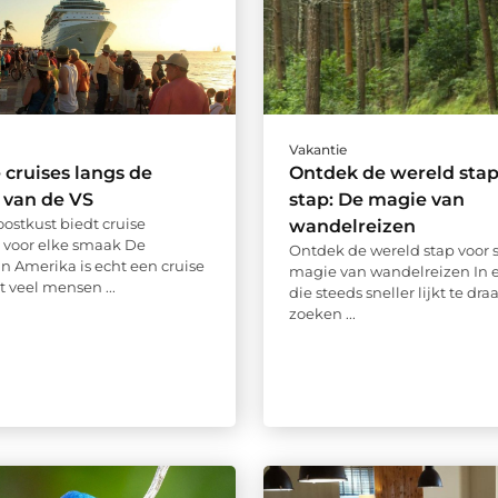
Vakantie
 cruises langs de
Ontdek de wereld stap
 van de VS
stap: De magie van
oostkust biedt cruise
wandelreizen
 voor elke smaak De
Ontdek de wereld stap voor 
an Amerika is echt een cruise
magie van wandelreizen In 
t veel mensen ...
die steeds sneller lijkt te dra
zoeken ...