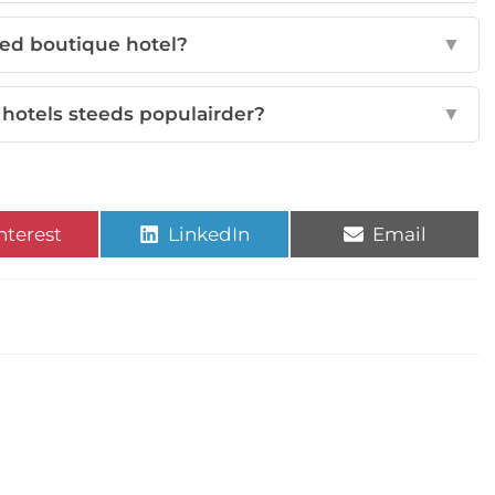
oed boutique hotel?
▼
otels steeds populairder?
▼
nterest
LinkedIn
Email