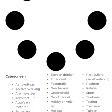
Eten en drinken
Particuliere
Categorieën
Financieel
dienstverlening
Fotografie
Rechten
Aanbiedingen
Geschenken
Relatie
Afvalverwerking
Gezondheid
Sport
Alarmsysteem
Groothandel
Telefonie
Architectuur
Hobby en vrije
Testing
Auto’s en
tijd
Toerisme
Motoren
Horeca
Tuin en
Banen en