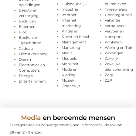
Huishoudelijk
buitenleven
opleidingen
Industrie
Tweewielers
Beauty en
Internet
Uncategorized
verzorging
Internet
Vakantie
Bedrijven
marketing
Verbouwen
Bloemen
Kinderen
Vervoer en
Blog
Kunst en Kitsch
transport
Boeken en
Management
Winkelen
Tijdschriften
Marketing
Woning en Tuin
Cadeau
Media
Woningen
Dienstverlening
Meubels
Zakelijk
Dieren
Mobiliteit
Zakelijke
Electronica en
Mode en
dienstverlening
Computers
Kleding
Zorg
Energie
Muziek
ZZP
Entertainment
Onderwijs
Media
en beroemde mensen
Divergerende en convergerende lijnen in fotografie: de rol van
tilt- en shiftlenzen