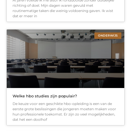
Al jaren voelde ik me alsof ik ronddoolde zonder duidelijke
richting of doel. Mijn dagen waren gevuld met
routinematige taken die weinig voldoening gaven. Ik wist
dat er meer in
ONDERWIJS
Welke hbo studies zijn populair?
De keuze voor een geschikte hbo-opleiding is een van de
eerste grote beslissingen die jongeren moeten maken voor
hun professionele toekomst. Er zijn zo veel mogelijkheden,
dat het een doolhof