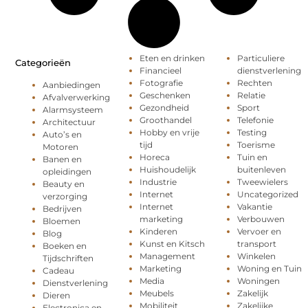
Eten en drinken
Particuliere
Categorieën
Financieel
dienstverlening
Fotografie
Rechten
Aanbiedingen
Geschenken
Relatie
Afvalverwerking
Gezondheid
Sport
Alarmsysteem
Groothandel
Telefonie
Architectuur
Hobby en vrije
Testing
Auto’s en
tijd
Toerisme
Motoren
Horeca
Tuin en
Banen en
Huishoudelijk
buitenleven
opleidingen
Industrie
Tweewielers
Beauty en
Internet
Uncategorized
verzorging
Internet
Vakantie
Bedrijven
marketing
Verbouwen
Bloemen
Kinderen
Vervoer en
Blog
Kunst en Kitsch
transport
Boeken en
Management
Winkelen
Tijdschriften
Marketing
Woning en Tuin
Cadeau
Media
Woningen
Dienstverlening
Meubels
Zakelijk
Dieren
Mobiliteit
Zakelijke
Electronica en