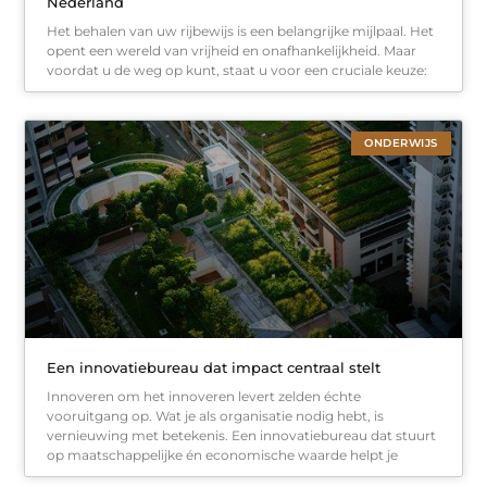
Nederland
Het behalen van uw rijbewijs is een belangrijke mijlpaal. Het
opent een wereld van vrijheid en onafhankelijkheid. Maar
voordat u de weg op kunt, staat u voor een cruciale keuze:
ONDERWIJS
Een innovatiebureau dat impact centraal stelt
Innoveren om het innoveren levert zelden échte
vooruitgang op. Wat je als organisatie nodig hebt, is
vernieuwing met betekenis. Een innovatiebureau dat stuurt
op maatschappelijke én economische waarde helpt je