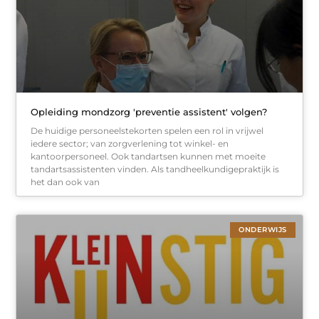
Opleiding mondzorg 'preventie assistent' volgen?
De huidige personeelstekorten spelen een rol in vrijwel
iedere sector; van zorgverlening tot winkel- en
kantoorpersoneel. Ook tandartsen kunnen met moeite
tandartsassistenten vinden. Als tandheelkundigepraktijk is
het dan ook van
ONDERWIJS