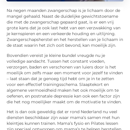
Na negen maanden zwangerschap is je lichaam door de
mangel gehaald. Naast de duidelijke gewichtstoename
die met de zwangerschap gepaard gaat, is er een vrij
grote kans dat je ook last hebt van een verzwakking van
je kernspieren en een verkeerde houding en uitlijning.
Zwangerschapsherstel en het herstellen van je lichaam in
de staat waarin het zich ooit bevond, kan moeilijk zijn.
Bovendien vereist je kleine bundel vreugde nu je
volledige aandacht. Tussen het constant voeden,
verzorgen, baden en verschonen van luiers door is het
moeilijk om zelfs maar een moment voor jezelf te vinden
– laat staan dat je genoeg tijd hebt om je in te zetten
voor een effectief trainingsschema. Slaaptekort en
algemene vermoeidheid maken het ook moeilijk om te
oefenen, en postnatale depressie kan ook een factor zijn
die het nog moeilijker maakt om de motivatie te vinden.
Het is dan ook geweldig dat er rond Nederland nu veel
diensten beschikbaar zijn waar mama’s samen met hun
kleintjes kunnen trainen. Mama’s fysio en Pilates lessen
zijn speciaal ontworpen om mama’s te helpen herstellen