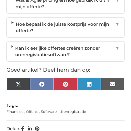
Wat is Agile pricing en hoe gebruik ik dit in
▼
mijn offerte?
Hoe bepaal ik de juiste kostprijs voor mijn
▼
offerte?
Kan ik eerlijke offertes creëren zonder
▼
urenregistratiesoftware?
Goed artikel? Deel hem dan op:
X
Facebook
Pinterest
LinkedIn
Email
(Twitter)
Tags:
Financieel
,
Offerte
,
Software
,
Urenregistratie
Delen: