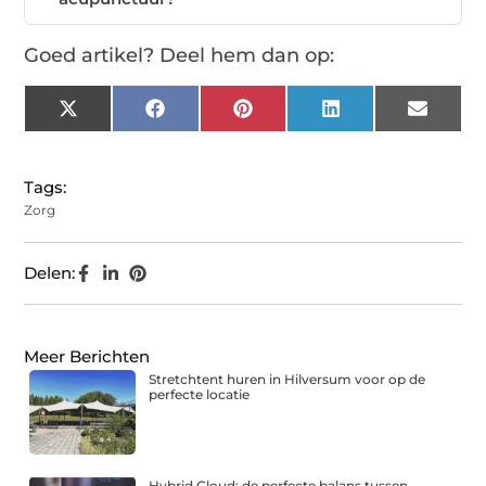
Goed artikel? Deel hem dan op:
X
Facebook
Pinterest
LinkedIn
Email
(Twitter)
Tags:
Zorg
Delen:
Meer Berichten
Stretchtent huren in Hilversum voor op de
perfecte locatie
Hybrid Cloud: de perfecte balans tussen