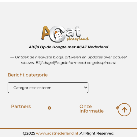
Altijd Op de Hoogte met ACAT Nederland
–– Ontdek de nieuwste blogs, artikelen en updates over actueel
nieuws. Blijf dagelijks geïnformeerd en geïnspireerd!
Bericht categorie
Partners
Onze
informatie
SEO backlinks kopen: hoe het wérkt (en hoe het mis kan gaan)
Geld verdienen op internet: vrijheid, bijverdienste of illusie?
@2025
www.acatnederland.nl
.All Right Reserved.