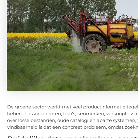
De groene sector werkt met veel productinformatie tegel
beheren assortimenten, foto’s, kenmerken, verkooptekste
over losse bestanden, oude catalogi en aparte systemen,
vindbaarheid is dat een concreet probleem, omdat zoekm