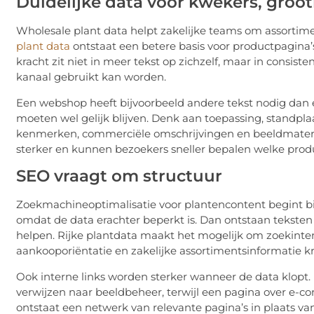
Duidelijke data voor kwekers, groot
Wholesale plant data helpt zakelijke teams om assortim
plant data
ontstaat een betere basis voor productpagina’s, 
kracht zit niet in meer tekst op zichzelf, maar in consist
kanaal gebruikt kan worden.
Een webshop heeft bijvoorbeeld andere tekst nodig dan
moeten wel gelijk blijven. Denk aan toepassing, standplaa
kenmerken, commerciële omschrijvingen en beeldmateria
sterker en kunnen bezoekers sneller bepalen welke produ
SEO vraagt om structuur
Zoekmachineoptimalisatie voor plantencontent begint bij 
omdat de data erachter beperkt is. Dan ontstaan teksten 
helpen. Rijke plantdata maakt het mogelijk om zoekintenti
aankooporiëntatie en zakelijke assortimentsinformatie kri
Ook interne links worden sterker wanneer de data klopt.
verwijzen naar beeldbeheer, terwijl een pagina over e-co
ontstaat een netwerk van relevante pagina’s in plaats va