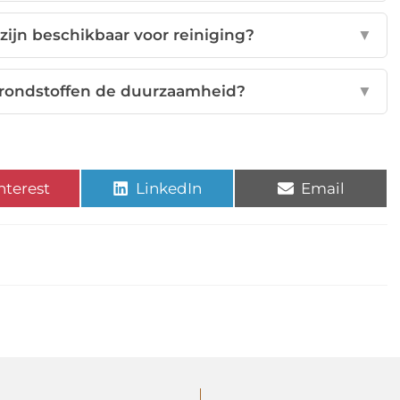
ijn beschikbaar voor reiniging?
▼
grondstoffen de duurzaamheid?
▼
nterest
LinkedIn
Email