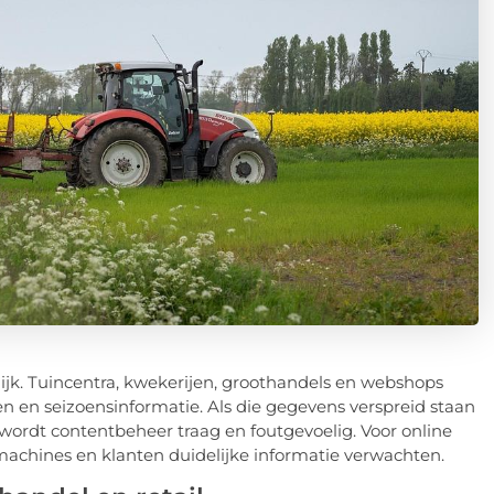
ijk. Tuincentra, kwekerijen, groothandels en webshops
n en seizoensinformatie. Als die gegevens verspreid staan
 wordt contentbeheer traag en foutgevoelig. Voor online
achines en klanten duidelijke informatie verwachten.