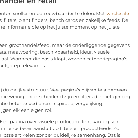
handel en retail
enten sneller en betrouwbaarder te delen. Met
wholesale
filters, plant finders, bench cards en zakelijke feeds. De
ente informatie die op het juiste moment op het juiste
 een groothandelsfeed, maar de onderliggende gegevens
ts, maatvoering, beschikbaarheid, kleur, visuele
al. Wanneer die basis klopt, worden categoriepagina’s
ctgroep relevant is.
duidelijke structuur. Veel pagina’s blijven te algemeen
die weinig onderscheidend zijn en filters die niet genoeg
e beter te bedienen: inspiratie, vergelijking,
jgen elk een eigen rol.
 Een pagina over visuele productcontent kan logisch
mmerce beter aansluit op filters en productfeeds. Zo
n losse artikelen zonder duidelijke samenhang. Dat is