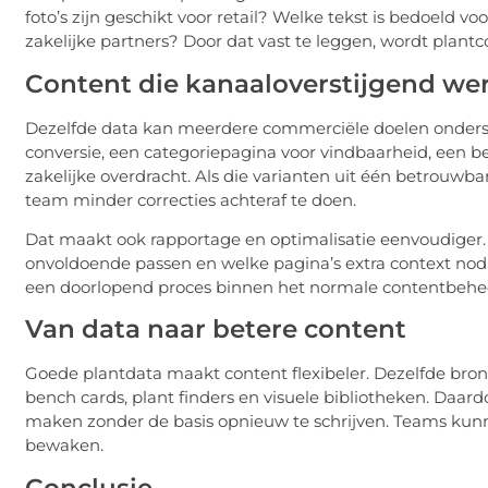
foto’s zijn geschikt voor retail? Welke tekst is bedoeld v
zakelijke partners? Door dat vast te leggen, wordt plan
Content die kanaaloverstijgend we
Dezelfde data kan meerdere commerciële doelen onderst
conversie, een categoriepagina voor vindbaarheid, een b
zakelijke overdracht. Als die varianten uit één betrouwb
team minder correcties achteraf te doen.
Dat maakt ook rapportage en optimalisatie eenvoudiger. 
onvoldoende passen en welke pagina’s extra context nod
een doorlopend proces binnen het normale contentbehe
Van data naar betere content
Goede plantdata maakt content flexibeler. Dezelfde bro
bench cards, plant finders en visuele bibliotheken. Daa
maken zonder de basis opnieuw te schrijven. Teams kunnen
bewaken.
Conclusie