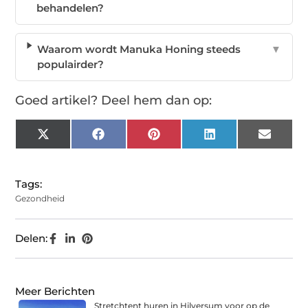
behandelen?
Waarom wordt Manuka Honing steeds
▼
populairder?
Goed artikel? Deel hem dan op:
X
Facebook
Pinterest
LinkedIn
Email
(Twitter)
Tags:
Gezondheid
Delen:
Meer Berichten
Stretchtent huren in Hilversum voor op de