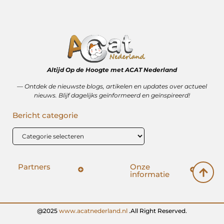
Altijd Op de Hoogte met ACAT Nederland
–– Ontdek de nieuwste blogs, artikelen en updates over actueel
nieuws. Blijf dagelijks geïnformeerd en geïnspireerd!
Bericht categorie
Partners
Onze
informatie
SEO backlinks kopen: hoe het wérkt (en hoe het mis kan gaan)
Geld verdienen op internet: vrijheid, bijverdienste of illusie?
@2025
www.acatnederland.nl
.All Right Reserved.