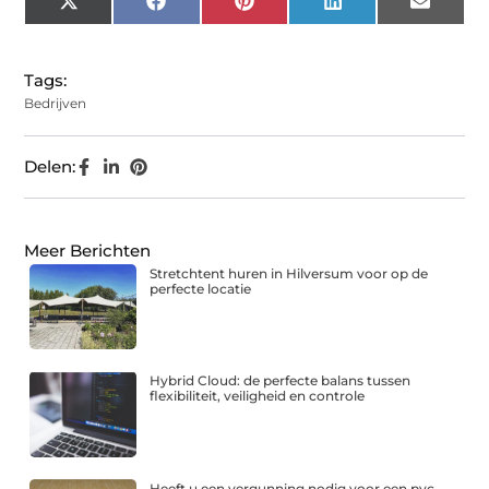
X
Facebook
Pinterest
LinkedIn
Email
(Twitter)
Tags:
Bedrijven
Delen:
Meer Berichten
Stretchtent huren in Hilversum voor op de
perfecte locatie
Hybrid Cloud: de perfecte balans tussen
flexibiliteit, veiligheid en controle
Heeft u een vergunning nodig voor een pvc-