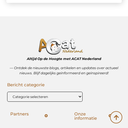
Altijd Op de Hoogte met ACAT Nederland
–– Ontdek de nieuwste blogs, artikelen en updates over actueel
nieuws. Blijf dagelijks geïnformeerd en geïnspireerd!
Bericht categorie
Partners
Onze
informatie
SEO backlinks kopen: hoe het wérkt (en hoe het mis kan gaan)
Geld verdienen op internet: vrijheid, bijverdienste of illusie?