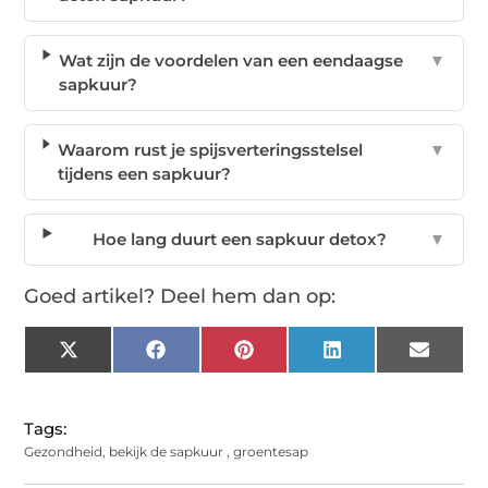
Wat zijn de voordelen van een eendaagse
▼
sapkuur?
Waarom rust je spijsverteringsstelsel
▼
tijdens een sapkuur?
Hoe lang duurt een sapkuur detox?
▼
Goed artikel? Deel hem dan op:
X
Facebook
Pinterest
LinkedIn
Email
(Twitter)
Tags:
Gezondheid
,
bekijk de sapkuur
,
groentesap