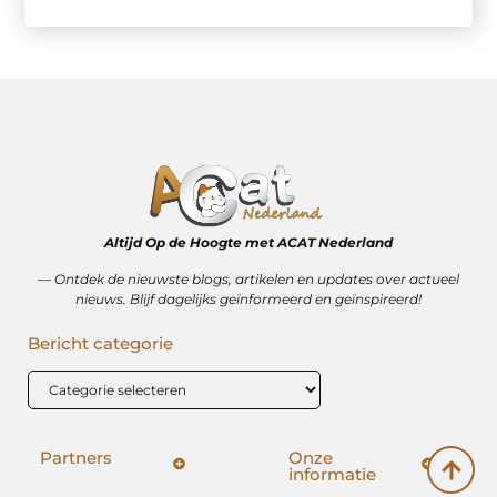
Altijd Op de Hoogte met ACAT Nederland
–– Ontdek de nieuwste blogs, artikelen en updates over actueel
nieuws. Blijf dagelijks geïnformeerd en geïnspireerd!
Bericht categorie
Partners
Onze
informatie
SEO backlinks kopen: hoe het wérkt (en hoe het mis kan gaan)
Geld verdienen op internet: vrijheid, bijverdienste of illusie?