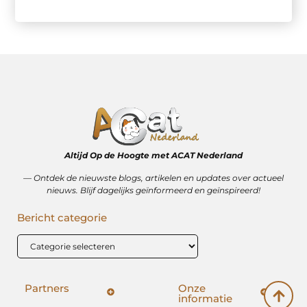
Altijd Op de Hoogte met ACAT Nederland
–– Ontdek de nieuwste blogs, artikelen en updates over actueel
nieuws. Blijf dagelijks geïnformeerd en geïnspireerd!
Bericht categorie
Partners
Onze
informatie
SEO backlinks kopen: hoe het wérkt (en hoe het mis kan gaan)
Geld verdienen op internet: vrijheid, bijverdienste of illusie?