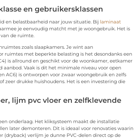
lasse en gebruikersklassen
eid en belastbaarheid naar jouw situatie. Bij
laminaat
armee je eenvoudig matcht met je woongebruik. Het is
t van de ruimte.
onruimtes zoals slaapkamers. Je wint aan
oor ruimtes met beperkte belasting is het desondanks een
C4) is allround en geschikt voor de woonkamer, eetkamer
eed aanbod. Vaak is dit het minimale niveau voor open
 en AC6) is ontworpen voor zwaar woongebruik en zelfs
of zeer drukke huishoudens. Het is een investering die
r, lijm pvc vloer en zelfklevende
een onderlaag. Het kliksysteem maakt de installatie
llen later demonteren. Dit is ideaal voor renovaties waarin
oer (dryback) verlijm je dunne PVC-delen direct op de