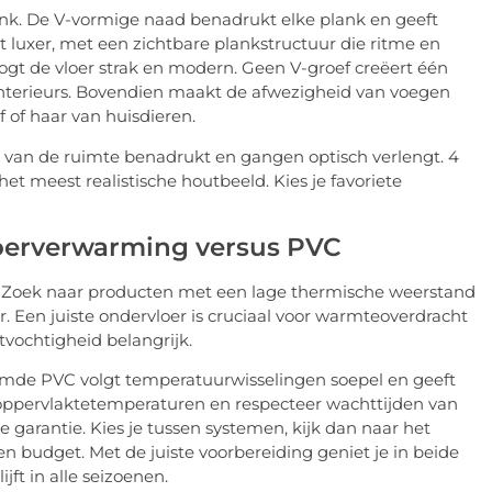
ank. De V-vormige naad benadrukt elke plank en geeft
gt luxer, met een zichtbare plankstructuur die ritme en
ogt de vloer strak en modern. Geen V-groef creëert één
 interieurs. Bovendien maakt de afwezigheid van voegen
f of haar van huisdieren.
te van de ruimte benadrukt en gangen optisch verlengt. 4
et meest realistische houtbeeld. Kies je favoriete
loerverwarming versus PVC
 Zoek naar producten met een lage thermische weerstand
r. Een juiste ondervloer is cruciaal voor warmteoverdracht
tvochtigheid belangrijk.
ijmde PVC volgt temperatuurwisselingen soepel en geeft
 oppervlaktetemperaturen en respecteer wachttijden van
 garantie. Kies je tussen systemen, kijk dan naar het
 budget. Met de juiste voorbereiding geniet je in beide
jft in alle seizoenen.