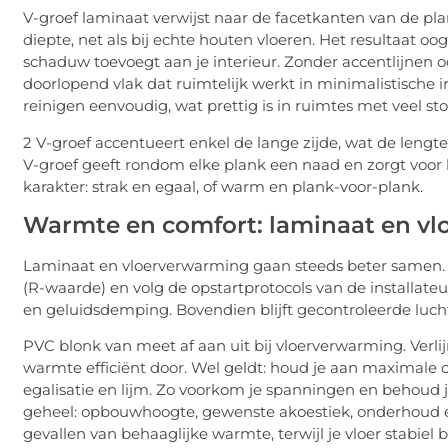
V-groef laminaat verwijst naar de facetkanten van de pl
diepte, net als bij echte houten vloeren. Het resultaat oo
schaduw toevoegt aan je interieur. Zonder accentlijnen o
doorlopend vlak dat ruimtelijk werkt in minimalistische
reinigen eenvoudig, wat prettig is in ruimtes met veel sto
2 V-groef accentueert enkel de lange zijde, wat de leng
V-groef geeft rondom elke plank een naad en zorgt voor h
karakter: strak en egaal, of warm en plank-voor-plank.
Warmte en comfort: laminaat en v
Laminaat en vloerverwarming gaan steeds beter samen.
(R-waarde) en volg de opstartprotocols van de installateu
en geluidsdemping. Bovendien blijft gecontroleerde luch
PVC blonk van meet af aan uit bij vloerverwarming. Verl
warmte efficiënt door. Wel geldt: houd je aan maximale
egalisatie en lijm. Zo voorkom je spanningen en behoud je
geheel: opbouwhoogte, gewenste akoestiek, onderhoud en
gevallen van behaaglijke warmte, terwijl je vloer stabiel bli