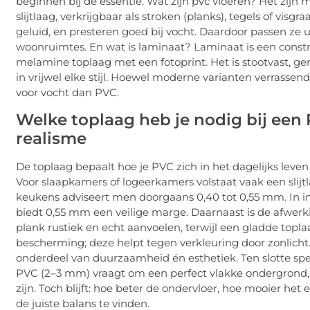
beginnen bij de essentie. Wat zijn pvc vloeren? Het zijn
slijtlaag, verkrijgbaar als stroken (planks), tegels of vi
geluid, en presteren goed bij vocht. Daardoor passen z
woonruimtes. En wat is laminaat? Laminaat is een const
melamine toplaag met een fotoprint. Het is stootvast, ge
in vrijwel elke stijl. Hoewel moderne varianten verrassend
voor vocht dan PVC.
Welke toplaag heb je nodig bij een 
realisme
De toplaag bepaalt hoe je PVC zich in het dagelijks leve
Voor slaapkamers of logeerkamers volstaat vaak een slij
keukens adviseert men doorgaans 0,40 tot 0,55 mm. In i
biedt 0,55 mm een veilige marge. Daarnaast is de afwerk
plank rustiek en echt aanvoelen, terwijl een gladde topla
bescherming; deze helpt tegen verkleuring door zonlicht.
onderdeel van duurzaamheid én esthetiek. Ten slotte sp
PVC (2–3 mm) vraagt om een perfect vlakke ondergrond, t
zijn. Toch blijft: hoe beter de ondervloer, hoe mooier het
de juiste balans te vinden.