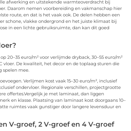
tille afwerking en uitstekende warmteoverdracht bij
 vloer. Daarom nemen voorbereiding en vakmanschap hier
elste route, en dat is het vaak ook. De delen hebben een
r schone, vlakke ondergrond en het juiste klimaat bij
fose in een lichte gebruiksruimte, dan kan dit goed
loer?
op 20–35 euro/m² voor verlijmde dryback, 30–55 euro/m²
 vloer. De kwaliteit, het decor en de toplaag sturen die
g spelen mee.
toevoegen. Verlijmen kost vaak 15–30 euro/m², inclusief
xclusief ondervloer. Regionale verschillen, projectgrootte
e offertes.Vergelijk je met laminaat, dan liggen
merk en klasse. Plaatsing van laminaat kost doorgaans 10–
 natte ruimtes vaak gunstiger door langere levensduur en
en V-groef, 2 V-groef en 4 V-groef