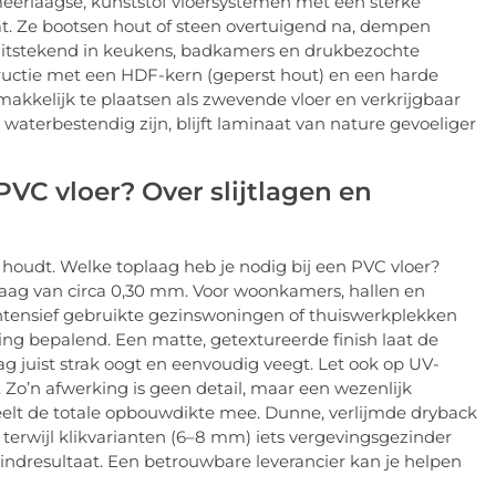
 meerlaagse, kunststof vloersystemen met een sterke
sgraat. Ze bootsen hout of steen overtuigend na, dempen
e uitstekend in keukens, badkamers en drukbezochte
ructie met een HDF-kern (geperst hout) en een harde
makkelijk te plaatsen als zwevende vloer en verkrijgbaar
 waterbestendig zijn, blijft laminaat van nature gevoeliger
PVC vloer? Over slijtlagen en
n houdt. Welke toplaag heb je nodig bij een PVC vloer?
tlaag van circa 0,30 mm. Voor woonkamers, hallen en
ntensief gebruikte gezinswoningen of thuiswerkplekken
ing bepalend. Een matte, getextureerde finish laat de
ag juist strak oogt en eenvoudig veegt. Let ook op UV-
 Zo’n afwerking is geen detail, maar een wezenlijk
eelt de totale opbouwdikte mee. Dunne, verlijmde dryback
erwijl klikvarianten (6–8 mm) iets vergevingsgezinder
 eindresultaat. Een betrouwbare leverancier kan je helpen