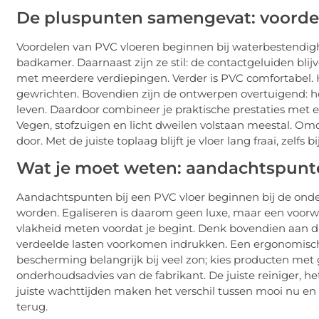
De pluspunten samengevat: voorde
Voordelen van PVC vloeren beginnen bij waterbestendighe
badkamer. Daarnaast zijn ze stil: de contactgeluiden blij
met meerdere verdiepingen. Verder is PVC comfortabel. H
gewrichten. Bovendien zijn de ontwerpen overtuigend: h
leven. Daardoor combineer je praktische prestaties met es
Vegen, stofzuigen en licht dweilen volstaan meestal. Om
door. Met de juiste toplaag blijft je vloer lang fraai, zelfs b
Wat je moet weten: aandachtspunte
Aandachtspunten bij een PVC vloer beginnen bij de onderv
worden. Egaliseren is daarom geen luxe, maar een voorw
vlakheid meten voordat je begint. Denk bovendien aan dr
verdeelde lasten voorkomen indrukken. Een ergonomische
bescherming belangrijk bij veel zon; kies producten met g
onderhoudsadvies van de fabrikant. De juiste reiniger, het
juiste wachttijden maken het verschil tussen mooi nu en 
terug.