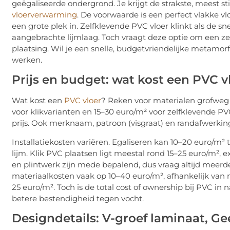
geëgaliseerde ondergrond. Je krijgt de strakste, meest s
vloerverwarming
. De voorwaarde is een perfect vlakke
een grote plek in. Zelfklevende PVC vloer klinkt als de sn
aangebrachte lijmlaag. Toch vraagt deze optie om een zee
plaatsing. Wil je een snelle, budgetvriendelijke metamor
werken.
Prijs en budget: wat kost een PVC v
Wat kost een
PVC vloer
? Reken voor materialen grofweg 
voor klikvarianten en 15–30 euro/m² voor zelfklevende PVC
prijs. Ook merknaam, patroon (visgraat) en randafwerkin
Installatiekosten variëren. Egaliseren kan 10–20 euro/m² 
lijm. Klik PVC plaatsen ligt meestal rond 15–25 euro/m², e
en plintwerk zijn mede bepalend, dus vraag altijd meerder
materiaalkosten vaak op 10–40 euro/m², afhankelijk van 
25 euro/m². Toch is de total cost of ownership bij PVC in
betere bestendigheid tegen vocht.
Designdetails: V-groef laminaat, Ge