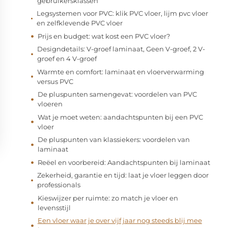
gebruikersklassen
Legsystemen voor PVC: klik PVC vloer, lijm pvc vloer
en zelfklevende PVC vloer
Prijs en budget: wat kost een PVC vloer?
Designdetails: V-groef laminaat, Geen V-groef, 2 V-
groef en 4 V-groef
Warmte en comfort: laminaat en vloerverwarming
versus PVC
De pluspunten samengevat: voordelen van PVC
vloeren
Wat je moet weten: aandachtspunten bij een PVC
vloer
De pluspunten van klassiekers: voordelen van
laminaat
Reëel en voorbereid: Aandachtspunten bij laminaat
Zekerheid, garantie en tijd: laat je vloer leggen door
professionals
Kieswijzer per ruimte: zo match je vloer en
levensstijl
Een vloer waar je over vijf jaar nog steeds blij mee