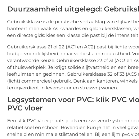
Duurzaamheid uitgelegd: Gebruiksk
Gebruiksklasse is de praktische vertaalslag van slijtvasth
hanteert men vaak AC-waardes en gebruikersklassen, wa
een directe gids: kies een klasse die past bij de intensitei
Gebruikersklasse 21 of 22 (AC1 en AC2) past bij lichte wo
budgetvriendelijkheid, maar verliest aan robuustheid. V
verantwoorde keuze. Gebruikersklasse 23 of 31 (AC3 en A
of thuiswerkplek. Je krijgt solide slijtvastheid en een br
leefruimten en gezinnen. Gebruikersklasse 32 of 33 (AC5
(licht) commercieel gebruik. Denk aan kantoren, winkels 
terugverdient in levensduur en stressvrij wonen.
Legsystemen voor PVC: klik PVC vloe
PVC vloer
Een klik PVC vloer plaats je als een zwevend systeem op 
relatief snel en schoon. Bovendien kun je het in veel geva
snelheid en minimale stilstand tellen. Bij een lijm pvc vl