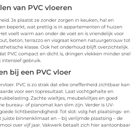
len van PVC vloeren
id. Je plaatst ze zonder zorgen in keuken, hal en
ven beperkt, wat prettig is in appartementen of huizen
et voelt warm aan onder de voet en is vriendelijk voor
out, beton, terrazzo en visgraat komen natuurgetrouw tot
thetische klasse. Ook het onderhoud blijft overzichtelijk.
dat PVC compact en dicht is, dringen vlekken minder snel
ij intensief gebruik.
n bij een PVC vloer
loer. PVC is zo strak dat elke oneffenheid zichtbaar kan
aarde voor een topresultaat. Laat vochtgehalte en
ukbelasting. Zachte wieltjes, meubelviltjes en goed
 bureau- of pianomat kan slim zijn. Verder is UV-
oede lichtbestendigheid. Tot slot: volg het plaatsings- en
 juiste binnenklimaat en – bij verlijmde plaatsing – de
mooi over vijf jaar. Vakwerk betaalt zich hier aantoonbaar