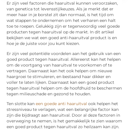
Er zijn veel factoren die haaruitval kunnen veroorzaken,
van genetica tot levensstijlkeuzes. Als je merkt dat er
meer haar in je borstel zit dan normaal, is het tijd om
wat stappen te ondernemen om het verharen een halt
toe te roepen. Gelukkig zijn er tegenwoordig veel goede
producten tegen haaruitval op de markt. In dit artikel
bekijken we wat een goed anti-haaruitval product is en
hoe je de juiste voor jou kunt kiezen.
Er zijn veel potentiële voordelen aan het gebruik van een
goed product tegen haaruitval. Allereerst kan het helpen
om de voortgang van haaruitval te voorkomen of te
vertragen. Daarnaast kan het ook helpen om nieuwe
haargroei te stimuleren, en bestaand haar dikker en
voller te laten lijken. Daarnaast kan een goed product
tegen haaruitval helpen om de hoofdhuid te beschermen
tegen milieuschade en gezond te houden.
Ten slotte kan
een goede anti haaruitval
ook helpen het
stressniveau te verlagen, wat een belangrijke factor kan
zijn die bijdraagt aan haaruitval. Door al deze factoren in
overweging te nemen, is het gemakkelijk te zien waarom
een goed product tegen haaruitval zo heilzaam kan zijn.