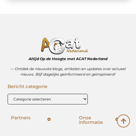
Altijd Op de Hoogte met ACAT Nederland
–– Ontdek de nieuwste blogs, artikelen en updates over actueel
nieuws. Blijf dagelijks geïnformeerd en geïnspireerd!
Bericht categorie
Partners
Onze
informatie
SEO backlinks kopen: hoe het wérkt (en hoe het mis kan gaan)
Geld verdienen op internet: vrijheid, bijverdienste of illusie?