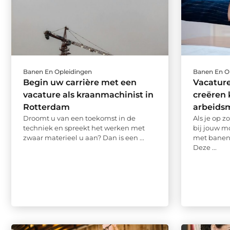
Banen En Opleidingen
Banen En O
Begin uw carrière met een
Vacatur
vacature als kraanmachinist in
creëren 
Rotterdam
arbeids
Droomt u van een toekomst in de
Als je op z
techniek en spreekt het werken met
bij jouw m
zwaar materieel u aan? Dan is een ...
met banena
Deze ...