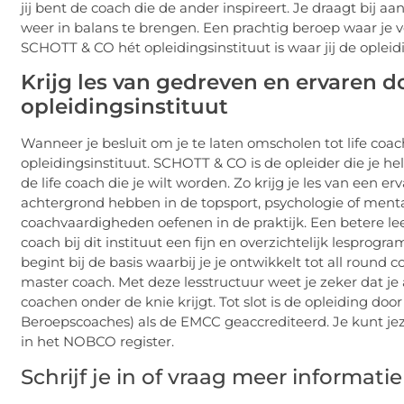
jij bent de coach die de ander inspireert. Je draagt bij aa
weer in balans te brengen. Een prachtig beroep waar je 
SCHOTT & CO hét opleidingsinstituut is waar jij de opleid
Krijg les van gedreven en ervaren d
opleidingsinstituut
Wanneer je besluit om je te laten omscholen tot life coach
opleidingsinstituut. SCHOTT & CO is de opleider die je hel
de life coach die je wilt worden. Zo krijg je les van ee
achtergrond hebben in de topsport, psychologie of menta
coachvaardigheden oefenen in de praktijk. Een betere leers
coach bij dit instituut een fijn en overzichtelijk lesprogr
begint bij de basis waarbij je je ontwikkelt tot all round 
master coach. Met deze lesstructuur weet je zeker dat je
coachen onder de knie krijgt. Tot slot is de opleiding 
Beroepscoaches) als de EMCC geaccrediteerd. Je kunt jeze
in het NOBCO register.
Schrijf je in of vraag meer informati