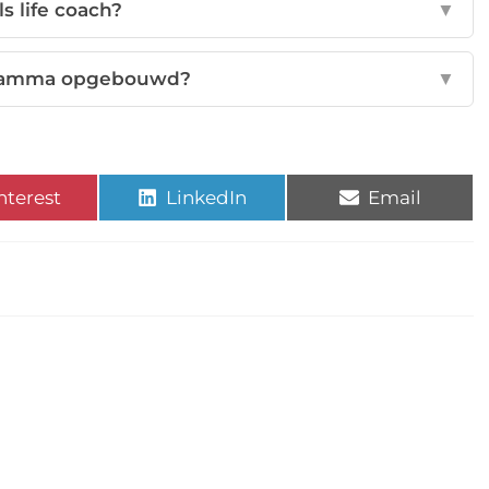
ls life coach?
▼
ogramma opgebouwd?
▼
nterest
LinkedIn
Email