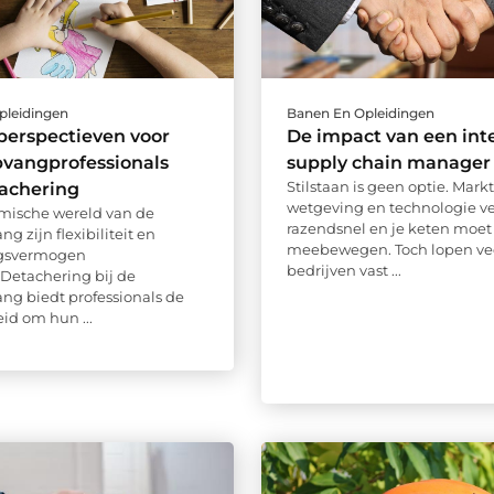
pleidingen
Banen En Opleidingen
perspectieven voor
De impact van een int
pvangprofessionals
supply chain manager
Stilstaan is geen optie. Mark
tachering
wetgeving en technologie v
mische wereld van de
razendsnel en je keten moet
g zijn flexibiliteit en
meebewegen. Toch lopen ve
gsvermogen
bedrijven vast ...
 Detachering bij de
ng biedt professionals de
id om hun ...