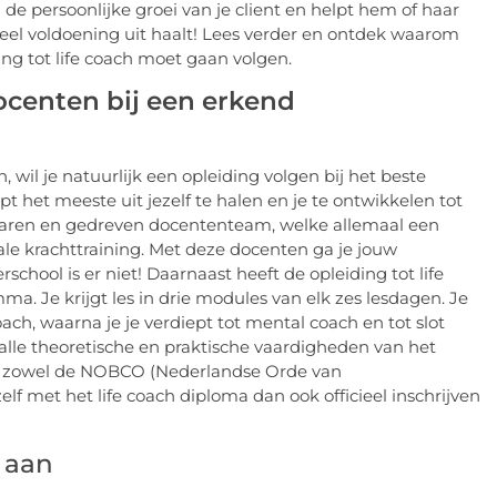
n de persoonlijke groei van je client en helpt hem of haar
veel voldoening uit haalt! Lees verder en ontdek waarom
ing tot life coach moet gaan volgen.
ocenten bij een erkend
, wil je natuurlijk een opleiding volgen bij het beste
pt het meeste uit jezelf te halen en je te ontwikkelen tot
n ervaren en gedreven docententeam, welke allemaal een
le krachttraining. Met deze docenten ga je jouw
chool is er niet! Daarnaast heeft de opleiding tot life
amma. Je krijgt les in drie modules van elk zes lesdagen. Je
coach, waarna je je verdiept tot mental coach en tot slot
 alle theoretische en praktische vaardigheden van het
door zowel de NOBCO (Nederlandse Orde van
lf met het life coach diploma dan ook officieel inschrijven
e aan