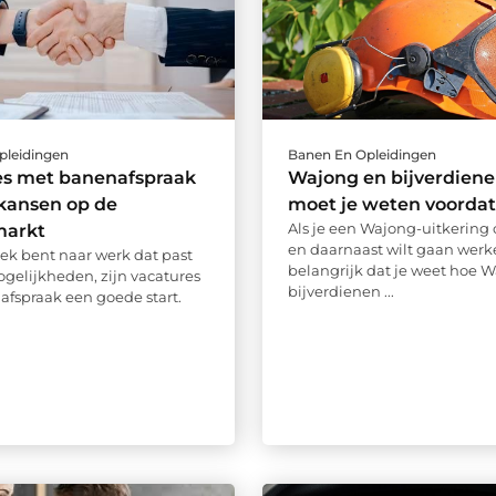
pleidingen
Banen En Opleidingen
es met banenafspraak
Wajong en bijverdiene
kansen op de
moet je weten voordat 
Als je een Wajong-uitkering
markt
en daarnaast wilt gaan werke
oek bent naar werk dat past
belangrijk dat je weet hoe 
ogelijkheden, zijn vacatures
bijverdienen ...
fspraak een goede start.