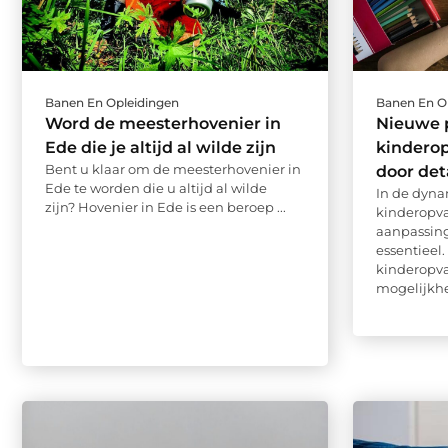
Banen En Opleidingen
Banen En O
Word de meesterhovenier in
Nieuwe 
Ede die je altijd al wilde zijn
kindero
Bent u klaar om de meesterhovenier in
door de
Ede te worden die u altijd al wilde
In de dyna
zijn? Hovenier in Ede is een beroep ...
kinderopvan
aanpassin
essentieel.
kinderopva
mogelijkhe