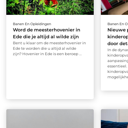
Banen En Opleidingen
Banen En O
Word de meesterhovenier in
Nieuwe 
Ede die je altijd al wilde zijn
kindero
Bent u klaar om de meesterhovenier in
door de
Ede te worden die u altijd al wilde
In de dyna
zijn? Hovenier in Ede is een beroep ...
kinderopvan
aanpassin
essentieel.
kinderopva
mogelijkhe