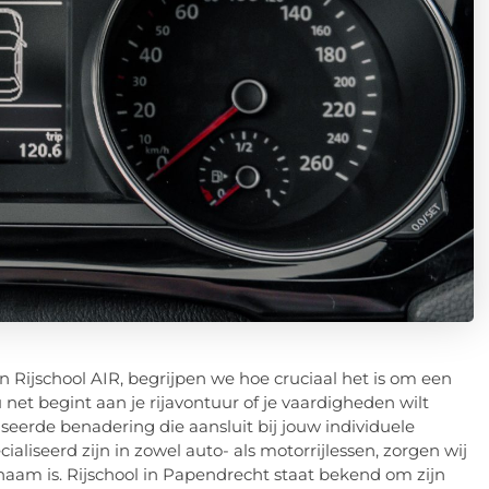
n Rijschool AIR, begrijpen we hoe cruciaal het is om een
 net begint aan je rijavontuur of je vaardigheden wilt
seerde benadering die aansluit bij jouw individuele
ialiseerd zijn in zowel auto- als motorrijlessen, zorgen wij
naam is. Rijschool in Papendrecht staat bekend om zijn