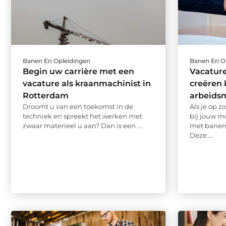
Banen En Opleidingen
Banen En O
Begin uw carrière met een
Vacatur
vacature als kraanmachinist in
creëren 
Rotterdam
arbeids
Droomt u van een toekomst in de
Als je op z
techniek en spreekt het werken met
bij jouw m
zwaar materieel u aan? Dan is een ...
met banena
Deze ...