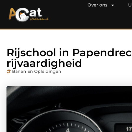
Over ons
U
Rijschool in Papendrec
rijvaardigheid
Banen En Opleidingen