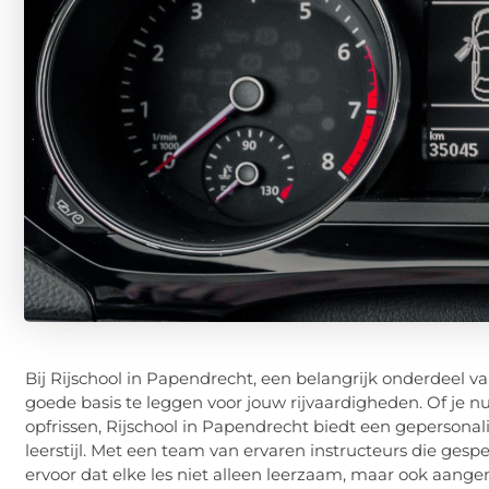
Bij Rijschool in Papendrecht, een belangrijk onderdeel va
goede basis te leggen voor jouw rijvaardigheden. Of je nu
opfrissen, Rijschool in Papendrecht biedt een gepersonali
leerstijl. Met een team van ervaren instructeurs die gespec
ervoor dat elke les niet alleen leerzaam, maar ook aange