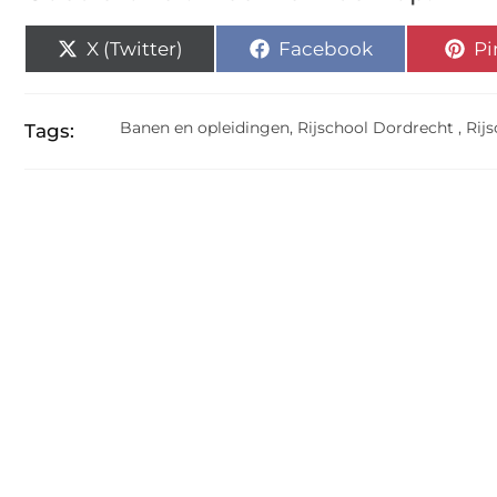
X (Twitter)
Facebook
Pi
Banen en opleidingen
,
Rijschool Dordrecht
,
Rij
Tags: