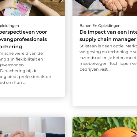
pleidingen
Banen En Opleidingen
perspectieven voor
De impact van een int
pvangprofessionals
supply chain manager
Stilstaan is geen optie. Mark
tachering
wetgeving en technologie v
mische wereld van de
razendsnel en je keten moet
g zijn flexibiliteit en
meebewegen. Toch lopen ve
gsvermogen
bedrijven vast ...
 Detachering bij de
ng biedt professionals de
id om hun ...