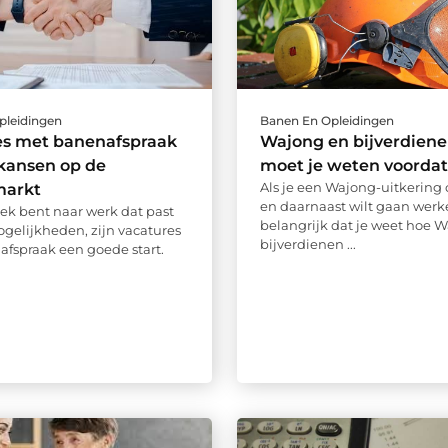
pleidingen
Banen En Opleidingen
es met banenafspraak
Wajong en bijverdiene
kansen op de
moet je weten voordat 
Als je een Wajong-uitkering
markt
en daarnaast wilt gaan werke
oek bent naar werk dat past
belangrijk dat je weet hoe 
ogelijkheden, zijn vacatures
bijverdienen ...
fspraak een goede start.