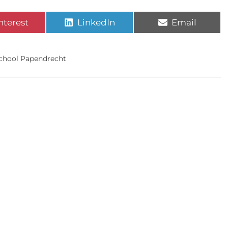
nterest
LinkedIn
Email
school Papendrecht