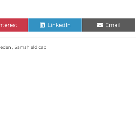
nterest
LinkedIn
Email
weden
,
Samshield cap