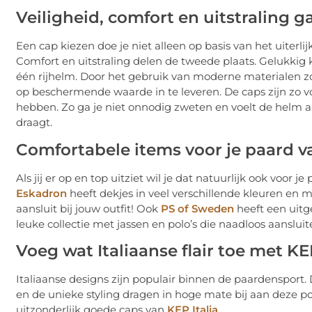
Veiligheid, comfort en uitstraling
Een cap kiezen doe je niet alleen op basis van het uiterlij
Comfort en uitstraling delen de tweede plaats. Gelukkig 
één rijhelm. Door het gebruik van moderne materialen zoa
op beschermende waarde in te leveren. De caps zijn zo 
hebben. Zo ga je niet onnodig zweten en voelt de helm al
draagt.
Comfortabele items voor je paard 
Als jij er op en top uitziet wil je dat natuurlijk ook voor
Eskadron
heeft dekjes in veel verschillende kleuren en m
aansluit bij jouw outfit! Ook
PS of Sweden
heeft een uitg
leuke collectie met jassen en polo’s die naadloos aanslui
Voeg wat Italiaanse flair toe met KEP
Italiaanse designs zijn populair binnen de paardensport.
en de unieke styling dragen in hoge mate bij aan deze po
uitzonderlijk goede caps van
KEP Italia
.