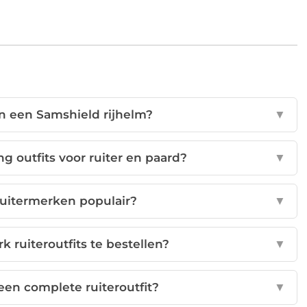
an een Samshield rijhelm?
▼
 outfits voor ruiter en paard?
▼
ruitermerken populair?
▼
 ruiteroutfits te bestellen?
▼
een complete ruiteroutfit?
▼