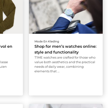
Mode En Kleding
lvol en
Shop for men’s watches online:
style and functionality
T1ME watches are crafted for those who
lasse
value both aesthetics and the practical
ruien
needs of daily wear, combining
elements that ...