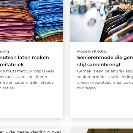
eding
Mode En Kleding
smutsen laten maken
Seniorenmode die ge
breifabriek
stijl samenbrengt
de muts met uw logo is veel
Gemak is een belangrijk asp
en accessoire: het is een
seniorenmode. U wilt kleding
communicatiemiddel. Steeds
alleen mooi staat, maar ook
saties ...
te dragen ...