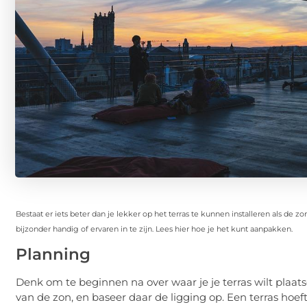
Bestaat er iets beter dan je lekker op het terras te kunnen installeren als de zo
bijzonder handig of ervaren in te zijn. Lees hier hoe je het kunt aanpakken.
Planning
Denk om te beginnen na over waar je je terras wilt plaat
van de zon, en baseer daar de ligging op. Een terras hoeft