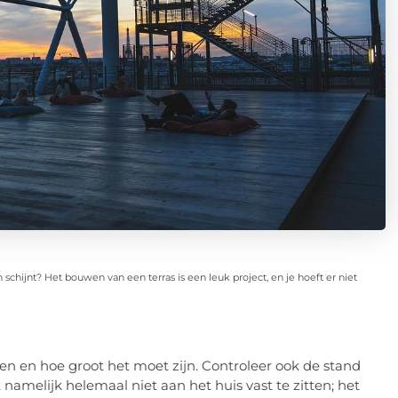
n schijnt? Het bouwen van een terras is een leuk project, en je hoeft er niet
sen en hoe groot het moet zijn. Controleer ook de stand
 namelijk helemaal niet aan het huis vast te zitten; het