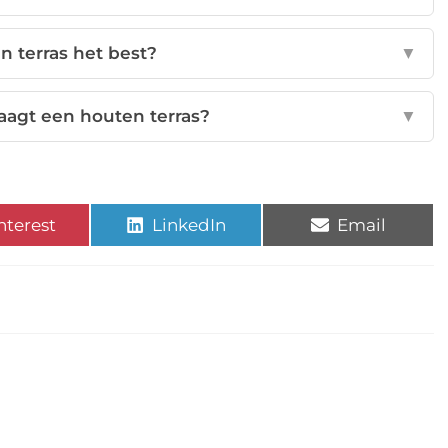
jn terras het best?
▼
aagt een houten terras?
▼
nterest
LinkedIn
Email