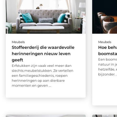
Meubels
Meubels
Stoffeerderij die waardevolle
Hoe beha
herinneringen nieuw leven
boomsta
Een boomst
geeft
natuur in j
Erfstukken zijn vaak veel meer dan
hetzelfde, 
slechts meubelstukken. Ze vertellen
bijzonder. .
een familiegeschiedenis, roepen
herinneringen op aan dierbare
momenten en geven ...