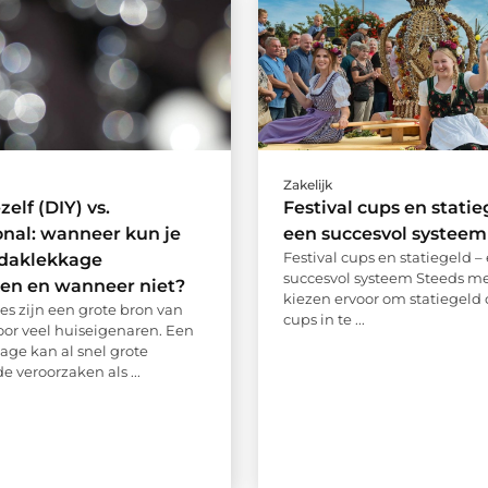
Zakelijk
elf (DIY) vs.
Festival cups en statie
onal: wanneer kun je
een succesvol systeem
Festival cups en statiegeld –
 daklekkage
succesvol systeem Steeds mee
en en wanneer niet?
kiezen ervoor om statiegeld o
s zijn een grote bron van
cups in te ...
voor veel huiseigenaren. Een
age kan al snel grote
 veroorzaken als ...