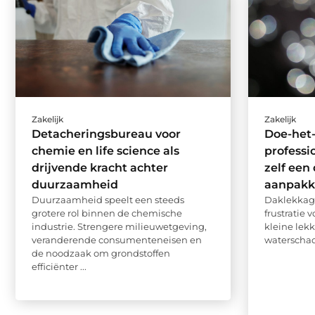
Zakelijk
Zakelijk
Detacheringsbureau voor
Doe-het-z
chemie en life science als
professi
drijvende kracht achter
zelf een
duurzaamheid
aanpakk
Duurzaamheid speelt een steeds
Daklekkage
grotere rol binnen de chemische
frustratie 
industrie. Strengere milieuwetgeving,
kleine lekk
veranderende consumenteneisen en
waterschade
de noodzaak om grondstoffen
efficiënter ...