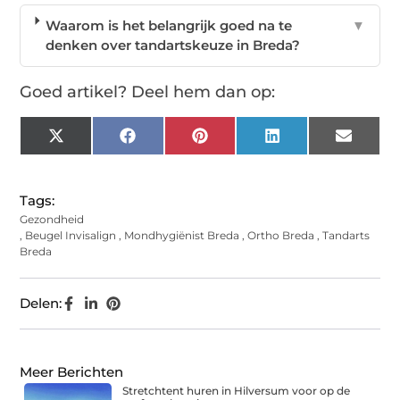
Waarom is het belangrijk goed na te
▼
denken over tandartskeuze in Breda?
Goed artikel? Deel hem dan op:
X
Facebook
Pinterest
LinkedIn
Email
(Twitter)
Tags:
Gezondheid
,
Beugel Invisalign
,
Mondhygiënist Breda
,
Ortho Breda
,
Tandarts
Breda
Delen:
Meer Berichten
Stretchtent huren in Hilversum voor op de