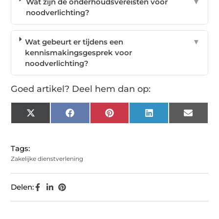
Wat zijn de onderhoudsvereisten voor
▼
noodverlichting?
Wat gebeurt er tijdens een
▼
kennismakingsgesprek voor
noodverlichting?
Goed artikel? Deel hem dan op:
X
Facebook
Pinterest
LinkedIn
Email
(Twitter)
Tags:
Zakelijke dienstverlening
Delen: