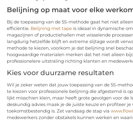
Belijning op maat voor elke werko
Bij de toepassing van de 5S-methode gaat het niet alle
efficiëntie.
Belijning met tape
is ideaal in dynamische om
magazijnen of productiehallen met wisselende processen.
langdurig hetzelfde blijft en extreme slijtage wordt verwa
methode te kiezen, voorkom je dat belijning snel beschadi
hoogwaardige materialen merken dat het niet alleen bij
professionelere uitstraling richting klanten en medewerk
Kies voor duurzame resultaten
Wil je zeker weten dat jouw toepassing van de 5S-method
te kiezen voor professionele belijning die afgestemd is op 
lijkt misschien klein, maar heeft grote gevolgen voor de 
deskundig advies maak je de juiste keuze en profiteer je v
toekomstbestendig is. Zet vandaag de stap via
www.flow
medewerkers zonder obstakels kunnen werken en waarin s