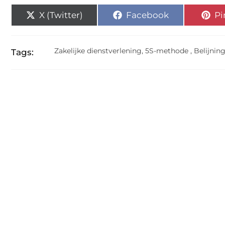
X (Twitter)
Facebook
Pi
Zakelijke dienstverlening
,
5S-methode
,
Belijnin
Tags: