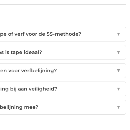
ape of verf voor de 5S-methode?
▼
es is tape ideaal?
▼
en voor verfbelijning?
▼
ning bij aan veiligheid?
▼
 belijning mee?
▼