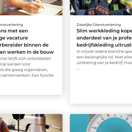
ienstverlening
Zakelijke Dienstverlening
ans met een
Slim werkkleding kope
ige vacature
onderdeel van je profe
rbereider binnen de
bedrijfskleding uitrust
In vrijwel iedere branche spe
van werken in de bouw
een belangrijke rol. Niet all
tor blijft zich ontwikkelen
uitstraling van je bedrijf, ma
olop kansen voor
...
als die graag organiseren,
n samenwerken. Een functie