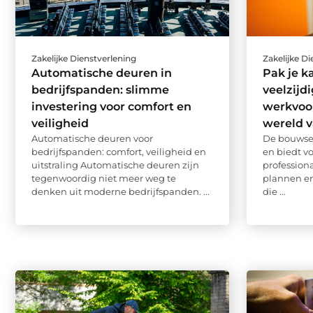
Zakelijke Dienstverlening
Zakelijke D
Automatische deuren in
Pak je k
bedrijfspanden: slimme
veelzijd
investering voor comfort en
werkvoo
veiligheid
wereld 
Automatische deuren voor
De bouwsec
bedrijfspanden: comfort, veiligheid en
en biedt v
uitstraling Automatische deuren zijn
profession
tegenwoordig niet meer weg te
plannen e
denken uit moderne bedrijfspanden. ...
die ...