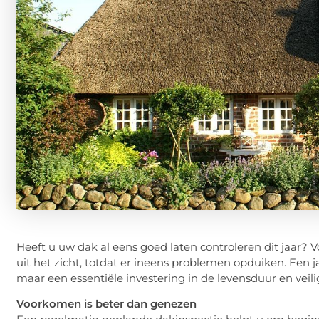
Heeft u uw dak al eens goed laten controleren dit jaar? 
uit het zicht, totdat er ineens problemen opduiken. Een j
maar een essentiële investering in de levensduur en vei
Voorkomen is beter dan genezen