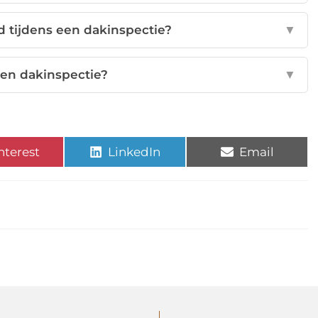
d tijdens een dakinspectie?
▼
een dakinspectie?
▼
nterest
LinkedIn
Email