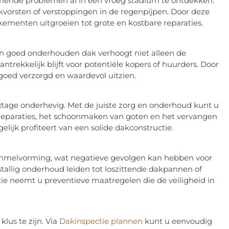
nende problemen al in een vroeg stadium te ontdekken.
okvorsten of verstoppingen in de regenpijpen. Door deze
kementen uitgroeien tot grote en kostbare reparaties.
Een goed onderhouden dak verhoogt niet alleen de
ntrekkelijk blijft voor potentiële kopers of huurders. Door
r goed verzorgd en waardevol uitzien.
ijtage onderhevig. Met de juiste zorg en onderhoud kunt u
 reparaties, het schoonmaken van goten en het vervangen
lijk profiteert van een solide dakconstructie.
immelvorming, wat negatieve gevolgen kan hebben voor
tallig onderhoud leiden tot loszittende dakpannen of
ctie neemt u preventieve maatregelen die de veiligheid in
lus te zijn. Via
Dakinspectie plannen
kunt u eenvoudig