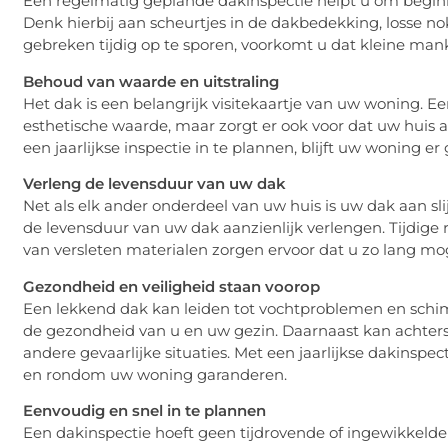
Een regelmatig geplande dakinspectie helpt u om begin
Denk hierbij aan scheurtjes in de dakbedekking, losse n
gebreken tijdig op te sporen, voorkomt u dat kleine man
Behoud van waarde en uitstraling
Het dak is een belangrijk visitekaartje van uw woning. 
esthetische waarde, maar zorgt er ook voor dat uw huis aa
een jaarlijkse inspectie in te plannen, blijft uw woning e
Verleng de levensduur van uw dak
Net als elk ander onderdeel van uw huis is uw dak aan sl
de levensduur van uw dak aanzienlijk verlengen. Tijdige
van versleten materialen zorgen ervoor dat u zo lang moge
Gezondheid en veiligheid staan voorop
Een lekkend dak kan leiden tot vochtproblemen en sch
de gezondheid van u en uw gezin. Daarnaast kan achters
andere gevaarlijke situaties. Met een jaarlijkse dakinspe
en rondom uw woning garanderen.
Eenvoudig en snel in te plannen
Een dakinspectie hoeft geen tijdrovende of ingewikkelde k