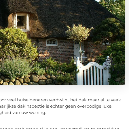
Voor veel huiseigenaren verdwijnt het dak maar al te vaak
aarlijkse dakinspectie is echter geen overbodige luxe,
ligheid van uw woning.