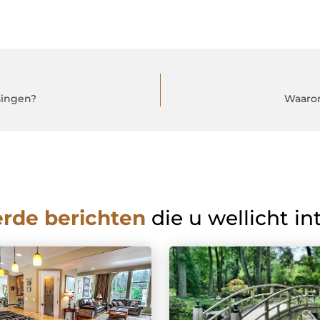
singen?
Waarom
erde berichten
die u wellicht in