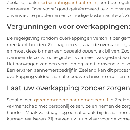
Zeeland, zoals
sierbestratingvanhaaften.nl
, kent de rege
gemeente. Door vooraf goed geïnformeerd te zijn over 
onverwachte problemen en onnodige kosten achteraf. Zo
Vergunningen voor overkappingen:
De regelgeving rondom overkappingen verschilt per geme
mee kunt houden. Zo mag een vrijstaande overkapping z
en moet deze binnen een bepaald oppervlak blijven. Zo
wanneer de constructie groter is dan een vastgesteld aan
Het aanvragen van een vergunning kan tijdrovend zijn, vo
Een ervaren aannemersbedrijf in Zeeland kan dit proces 
overkapping voldoet aan alle bouwtechnische eisen en re
Laat uw overkapping zonder zorge
Schakel een
gerenommeerd aannemersbedrijf
in Zeelan
vakmanschap met persoonlijke service en nemen de zor
handen. Maak vandaag nog een afspraak bij dit aanneme
kunnen realiseren. Zij maken uw tuin klaar voor de zome