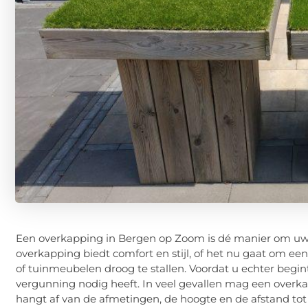
Een overkapping in Bergen op Zoom is dé manier om uw t
overkapping biedt comfort en stijl, of het nu gaat om ee
of tuinmeubelen droog te stallen. Voordat u echter begin
vergunning nodig heeft. In veel gevallen mag een overk
hangt af van de afmetingen, de hoogte en de afstand tot