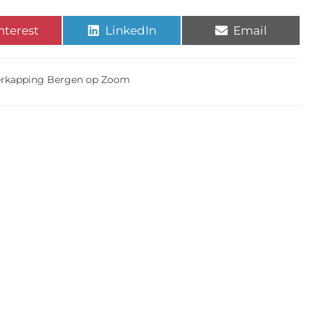
nterest
LinkedIn
Email
rkapping Bergen op Zoom