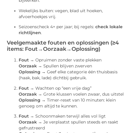
bijwerken.
Wekelijks buiten: vegen, blad uit hoeken,
afvoerhoekjes vrij.
Seizoenscheck 4× per jaar; bij regels:
check lokale
richtlijnen
.
Veelgemaakte fouten en oplossingen (≥4
items: Fout→Oorzaak→Oplossing)
Fout →
Opruimen zonder vaste plekken
Oorzaak →
Spullen blijven zwerven
Oplossing →
Geef elke categorie één thuisbasis
(haak, bak, lade) dichtbij gebruik.
Fout →
Wachten op “een vrije dag”
Oorzaak →
Grote klussen voelen zwaar, dus uitstel
Oplossing →
Timer-reset van 10 minuten: klein
genoeg om altijd te kunnen.
Fout →
Schoonmaken terwijl alles vol ligt
Oorzaak →
Je verplaatst spullen steeds en raakt
gefrustreerd