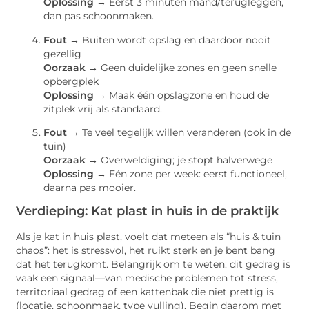
Oplossing →
Eerst 3 minuten mand/terugleggen,
dan pas schoonmaken.
Fout →
Buiten wordt opslag en daardoor nooit
gezellig
Oorzaak →
Geen duidelijke zones en geen snelle
opbergplek
Oplossing →
Maak één opslagzone en houd de
zitplek vrij als standaard.
Fout →
Te veel tegelijk willen veranderen (ook in de
tuin)
Oorzaak →
Overweldiging; je stopt halverwege
Oplossing →
Eén zone per week: eerst functioneel,
daarna pas mooier.
Verdieping: Kat plast in huis in de praktijk
Als je kat in huis plast, voelt dat meteen als “huis & tuin
chaos”: het is stressvol, het ruikt sterk en je bent bang
dat het terugkomt. Belangrijk om te weten: dit gedrag is
vaak een signaal—van medische problemen tot stress,
territoriaal gedrag of een kattenbak die niet prettig is
(locatie, schoonmaak, type vulling). Begin daarom met