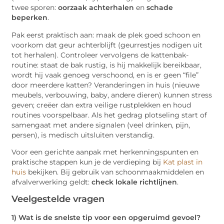
twee sporen:
oorzaak achterhalen
en
schade
beperken
.
Pak eerst praktisch aan: maak de plek goed schoon en
voorkom dat geur achterblijft (geurrestjes nodigen uit
tot herhalen). Controleer vervolgens de kattenbak-
routine: staat de bak rustig, is hij makkelijk bereikbaar,
wordt hij vaak genoeg verschoond, en is er geen “file”
door meerdere katten? Veranderingen in huis (nieuwe
meubels, verbouwing, baby, andere dieren) kunnen stress
geven; creëer dan extra veilige rustplekken en houd
routines voorspelbaar. Als het gedrag plotseling start of
samengaat met andere signalen (veel drinken, pijn,
persen), is medisch uitsluiten verstandig.
Voor een gerichte aanpak met herkenningspunten en
praktische stappen kun je de verdieping bij
Kat plast in
huis
bekijken. Bij gebruik van schoonmaakmiddelen en
afvalverwerking geldt:
check lokale richtlijnen
.
Veelgestelde vragen
1) Wat is de snelste tip voor een opgeruimd gevoel?