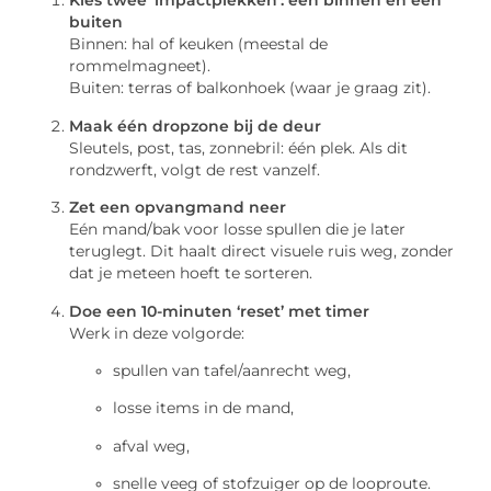
Kies twee ‘impactplekken’: één binnen en één
buiten
Binnen: hal of keuken (meestal de
rommelmagneet).
Buiten: terras of balkonhoek (waar je graag zit).
Maak één dropzone bij de deur
Sleutels, post, tas, zonnebril: één plek. Als dit
rondzwerft, volgt de rest vanzelf.
Zet een opvangmand neer
Eén mand/bak voor losse spullen die je later
teruglegt. Dit haalt direct visuele ruis weg, zonder
dat je meteen hoeft te sorteren.
Doe een 10-minuten ‘reset’ met timer
Werk in deze volgorde:
spullen van tafel/aanrecht weg,
losse items in de mand,
afval weg,
snelle veeg of stofzuiger op de looproute.