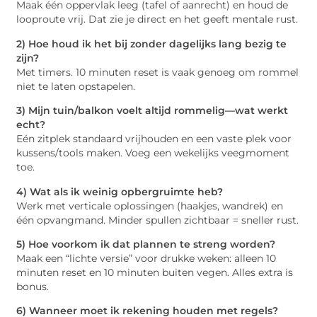
Maak één oppervlak leeg (tafel of aanrecht) en houd de
looproute vrij. Dat zie je direct en het geeft mentale rust.
2) Hoe houd ik het bij zonder dagelijks lang bezig te
zijn?
Met timers. 10 minuten reset is vaak genoeg om rommel
niet te laten opstapelen.
3) Mijn tuin/balkon voelt altijd rommelig—wat werkt
echt?
Eén zitplek standaard vrijhouden en een vaste plek voor
kussens/tools maken. Voeg een wekelijks veegmoment
toe.
4) Wat als ik weinig opbergruimte heb?
Werk met verticale oplossingen (haakjes, wandrek) en
één opvangmand. Minder spullen zichtbaar = sneller rust.
5) Hoe voorkom ik dat plannen te streng worden?
Maak een “lichte versie” voor drukke weken: alleen 10
minuten reset en 10 minuten buiten vegen. Alles extra is
bonus.
6) Wanneer moet ik rekening houden met regels?