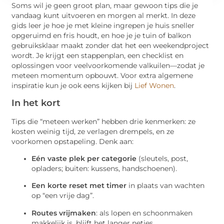
Soms wil je geen groot plan, maar gewoon tips die je
vandaag kunt uitvoeren en morgen al merkt. In deze
gids leer je hoe je met kleine ingrepen je huis sneller
opgeruimd en fris houdt, en hoe je je tuin of balkon
gebruiksklaar maakt zonder dat het een weekendproject
wordt. Je krijgt een stappenplan, een checklist en
oplossingen voor veelvoorkomende valkuilen—zodat je
meteen momentum opbouwt. Voor extra algemene
inspiratie kun je ook eens kijken bij
Lief Wonen
.
In het kort
Tips die “meteen werken” hebben drie kenmerken: ze
kosten weinig tijd, ze verlagen drempels, en ze
voorkomen opstapeling. Denk aan:
Eén vaste plek per categorie
(sleutels, post,
opladers; buiten: kussens, handschoenen).
Een korte reset met timer
in plaats van wachten
op “een vrije dag”.
Routes vrijmaken
: als lopen en schoonmaken
makkelijk is, blijft het langer netjes.