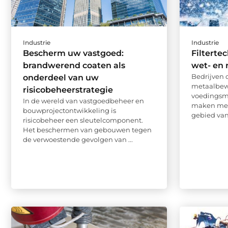
Industrie
Industrie
Bescherm uw vastgoed:
Filterte
brandwerend coaten als
wet- en 
Bedrijven d
onderdeel van uw
metaalbew
risicobeheerstrategie
voedingsmi
In de wereld van vastgoedbeheer en
maken met 
bouwprojectontwikkeling is
gebied van 
risicobeheer een sleutelcomponent.
Het beschermen van gebouwen tegen
de verwoestende gevolgen van ...