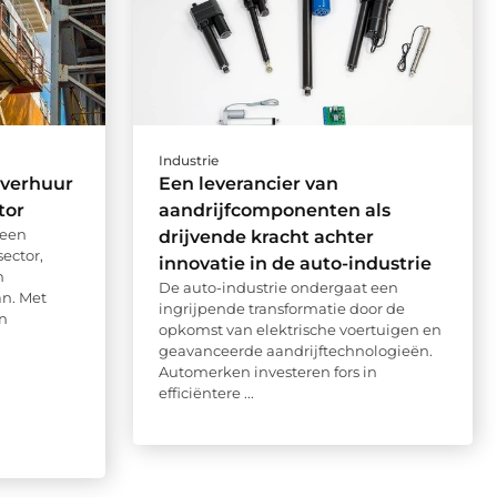
Industrie
nverhuur
Een leverancier van
tor
aandrijfcomponenten als
 een
drijvende kracht achter
sector,
innovatie in de auto-industrie
n
De auto-industrie ondergaat een
n. Met
ingrijpende transformatie door de
n
opkomst van elektrische voertuigen en
geavanceerde aandrijftechnologieën.
Automerken investeren fors in
efficiëntere ...