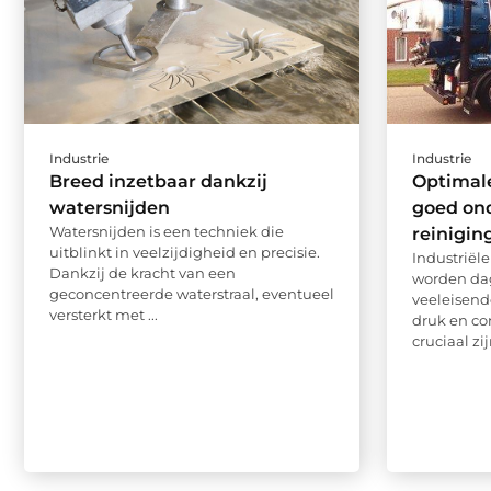
Industrie
Industrie
Breed inzetbaar dankzij
Optimale
watersnijden
goed on
Watersnijden is een techniek die
reinigin
uitblinkt in veelzijdigheid en precisie.
Industriël
Dankzij de kracht van een
worden dag
geconcentreerde waterstraal, eventueel
veeleisen
versterkt met ...
druk en c
cruciaal zi