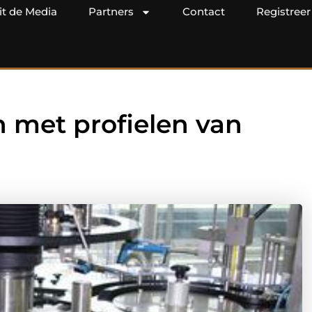
it de Media
Partners
Contact
Registreer
n met profielen van