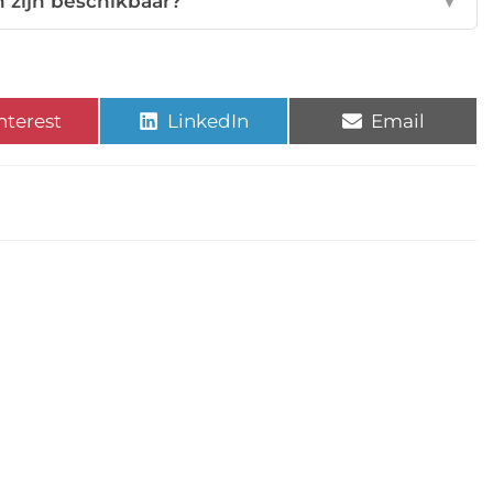
n zijn beschikbaar?
▼
nterest
LinkedIn
Email