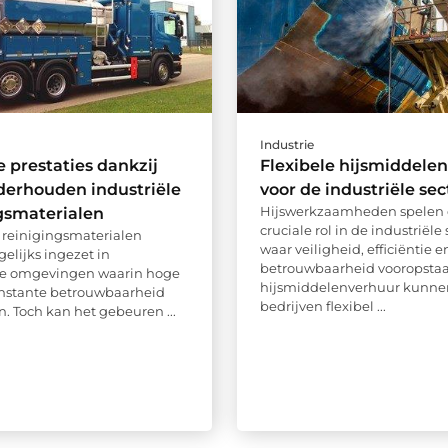
Industrie
 prestaties dankzij
Flexibele hijsmiddele
derhouden industriële
voor de industriële sec
Hijswerkzaamheden spelen
gsmaterialen
cruciale rol in de industriële 
e reinigingsmaterialen
waar veiligheid, efficiëntie e
elijks ingezet in
betrouwbaarheid vooropstaa
de omgevingen waarin hoge
hijsmiddelenverhuur kunne
onstante betrouwbaarheid
bedrijven flexibel ...
jn. Toch kan het gebeuren ...