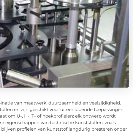
inatie van maatwerk, duurzaamheid en veelzijdigheid.
toffen en zijn geschikt voor uiteenlopende toepassingen,
at om U-, H-, T- of hoekprofielen: elk ontwerp wordt
ke eigenschappen van technische kunststoffen, zoals
blijven profielen van kunststof langdurig presteren onder