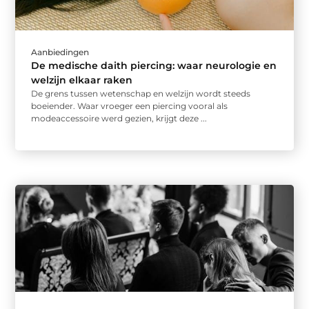
Aanbiedingen
De medische daith piercing: waar neurologie en
welzijn elkaar raken
De grens tussen wetenschap en welzijn wordt steeds
boeiender. Waar vroeger een piercing vooral als
modeaccessoire werd gezien, krijgt deze ...