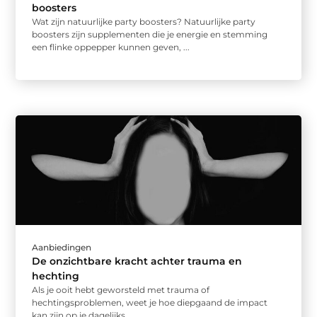
boosters
Wat zijn natuurlijke party boosters? Natuurlijke party
boosters zijn supplementen die je energie en stemming
een flinke oppepper kunnen geven, ...
Aanbiedingen
De onzichtbare kracht achter trauma en
hechting
Als je ooit hebt geworsteld met trauma of
hechtingsproblemen, weet je hoe diepgaand de impact
kan zijn op je dagelijks ...