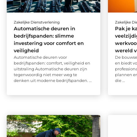
Zakelijke Dienstverlening
Zakelijke D
Automatische deuren in
Pak je k
bedrijfspanden: slimme
veelzijd
investering voor comfort en
werkvoo
veiligheid
wereld 
Automatische deuren voor
De bouwsec
bedrijfspanden: comfort, veiligheid en
en biedt v
uitstraling Automatische deuren zijn
profession
tegenwoordig niet meer weg te
plannen e
denken uit moderne bedrijfspanden. ...
die ...