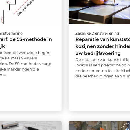
ienstverlening
Zakelijke Dienstverlening
verf: de 5S-methode in
Reparatie van kunststo
ijk
kozijnen zonder hinde
niseerde werkvloer begint
uw bedrijfsvoering
te keuzes in visuele
De reparatie van kunststof k
len. De 5S-methode vraagt
locatie is een praktische opl
jke markeringen die
ondernemers en facilitair b
 ...
die beschadigingen aan hun 