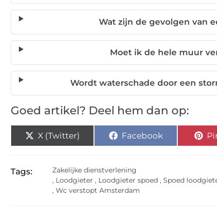
Wat zijn de gevolgen van 
Moet ik de hele muur v
Wordt waterschade door een stor
Goed artikel? Deel hem dan op:
X (Twitter)
Facebook
Pi
Zakelijke dienstverlening
Tags:
,
Loodgieter
,
Loodgieter spoed
,
Spoed loodgiet
,
Wc verstopt Amsterdam