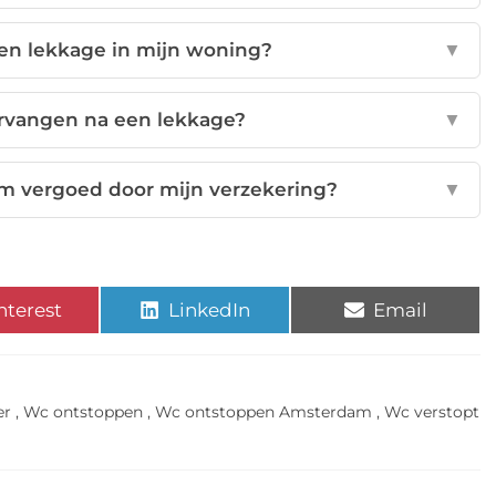
een lekkage in mijn woning?
▼
ervangen na een lekkage?
▼
m vergoed door mijn verzekering?
▼
nterest
LinkedIn
Email
er
,
Wc ontstoppen
,
Wc ontstoppen Amsterdam
,
Wc verstopt