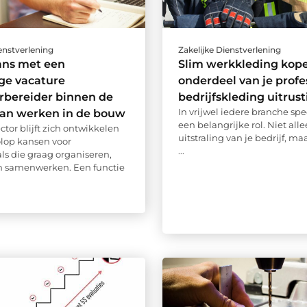
ienstverlening
Zakelijke Dienstverlening
ans met een
Slim werkkleding kope
ige vacature
onderdeel van je profe
rbereider binnen de
bedrijfskleding uitrust
In vrijwel iedere branche spe
van werken in de bouw
een belangrijke rol. Niet all
tor blijft zich ontwikkelen
uitstraling van je bedrijf, ma
olop kansen voor
...
als die graag organiseren,
n samenwerken. Een functie