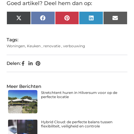
Goed artikel? Deel hem dan op:
X
Facebook
Pinterest
LinkedIn
Email
(Twitter)
Tags:
Woningen
,
Keuken
,
renovatie
,
verbouwing
Delen:
Meer Berichten
Stretchtent huren in Hilversum voor op de
perfecte locatie
Hybrid Cloud: de perfecte balans tussen
flexibiliteit, veiligheid en controle