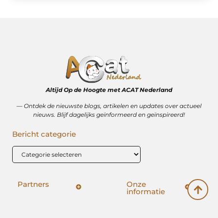
Altijd Op de Hoogte met ACAT Nederland
–– Ontdek de nieuwste blogs, artikelen en updates over actueel
nieuws. Blijf dagelijks geïnformeerd en geïnspireerd!
Bericht categorie
Partners
Onze
informatie
SEO backlinks kopen: hoe het wérkt (en hoe het mis kan gaan)
Geld verdienen op internet: vrijheid, bijverdienste of illusie?