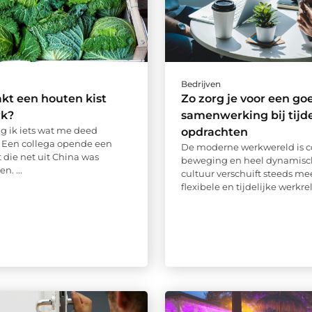
Bedrijven
kt een houten kist
Zo zorg je voor een go
rk?
samenwerking bij tijde
ag ik iets wat me deed
opdrachten
 Een collega opende een
De moderne werkwereld is c
 die net uit China was
beweging en heel dynamisc
. ...
cultuur verschuift steeds me
flexibele en tijdelijke werkrela