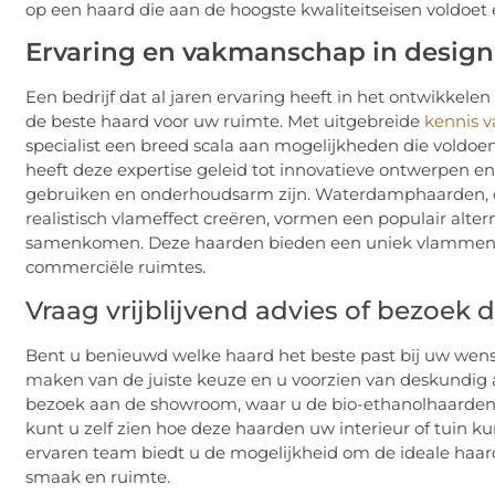
op een haard die aan de hoogste kwaliteitseisen voldoet en 
Ervaring en vakmanschap in desig
Een bedrijf dat al jaren ervaring heeft in het ontwikkel
de beste haard voor uw ruimte. Met uitgebreide
kennis 
specialist een breed scala aan mogelijkheden die voldoe
heeft deze expertise geleid tot innovatieve ontwerpen e
gebruiken en onderhoudsarm zijn. Waterdamphaarden, d
realistisch vlameffect creëren, vormen een populair alter
samenkomen. Deze haarden bieden een uniek vlammenspe
commerciële ruimtes.
Vraag vrijblijvend advies of bezoe
Bent u benieuwd welke haard het beste past bij uw wense
maken van de juiste keuze en u voorzien van deskundig 
bezoek aan de showroom, waar u de bio-ethanolhaarden
kunt u zelf zien hoe deze haarden uw interieur of tuin k
ervaren team biedt u de mogelijkheid om de ideale haar
smaak en ruimte.