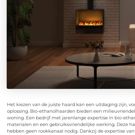
Het kiezen van de juiste haard kan een uitdaging zijn, vo
oplossing. Bio-ethanolhaarden bieden een milieuvriende
woning. Een bedrijf met jarenlange expertise in bio-et
materialen en een gebruiksvriendelijke werking. Deze haar
hebben geen rookkanaal nodig. Dankzij de expertise van e