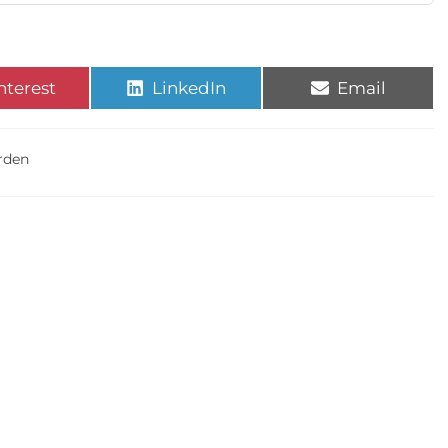
nterest
LinkedIn
Email
rden