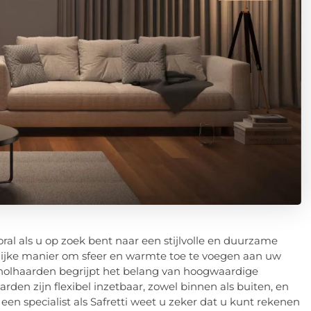
oral als u op zoek bent naar een stijlvolle en duurzame
lijke manier om sfeer en warmte toe te voegen aan uw
hanolhaarden begrijpt het belang van hoogwaardige
den zijn flexibel inzetbaar, zowel binnen als buiten, en
en specialist als Safretti weet u zeker dat u kunt rekenen