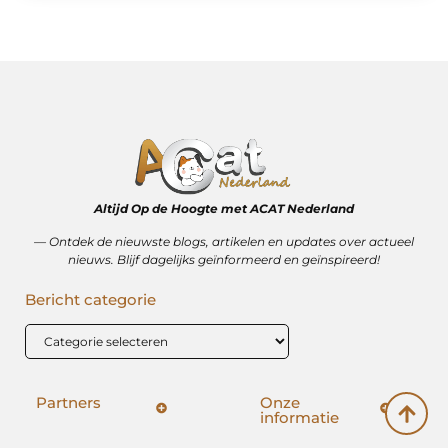
Altijd Op de Hoogte met ACAT Nederland
–– Ontdek de nieuwste blogs, artikelen en updates over actueel
nieuws. Blijf dagelijks geïnformeerd en geïnspireerd!
Bericht categorie
Partners
Onze
informatie
SEO backlinks kopen: hoe het wérkt (en hoe het mis kan gaan)
Geld verdienen op internet: vrijheid, bijverdienste of illusie?