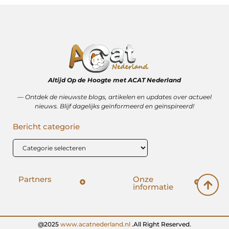
Altijd Op de Hoogte met ACAT Nederland
–– Ontdek de nieuwste blogs, artikelen en updates over actueel
nieuws. Blijf dagelijks geïnformeerd en geïnspireerd!
Bericht categorie
Partners
Onze
informatie
SEO backlinks kopen: hoe het wérkt (en hoe het mis kan gaan)
Geld verdienen op internet: vrijheid, bijverdienste of illusie?
@2025
www.acatnederland.nl
.All Right Reserved.