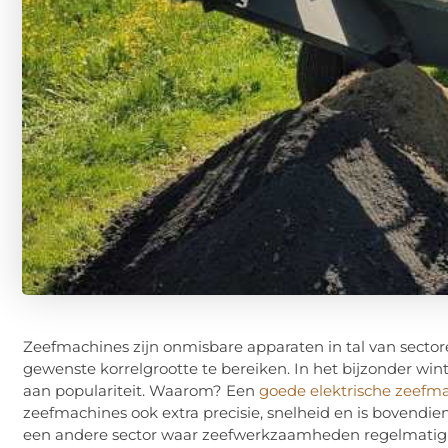
Zeefmachines zijn onmisbare apparaten in tal van sect
gewenste korrelgrootte te bereiken. In het bijzonder w
aan populariteit. Waarom? Een
goede elektrische zeefm
zeefmachines ook extra precisie, snelheid en is bovendie
een andere sector waar zeefwerkzaamheden regelmatig 