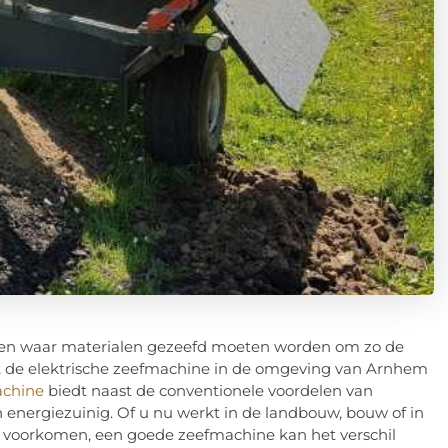
oren waar materialen gezeefd moeten worden om zo de
int de elektrische zeefmachine in de omgeving van Arnhem
achine
biedt naast de conventionele voordelen van
n energiezuinig. Of u nu werkt in de landbouw, bouw of in
voorkomen, een goede zeefmachine kan het verschil