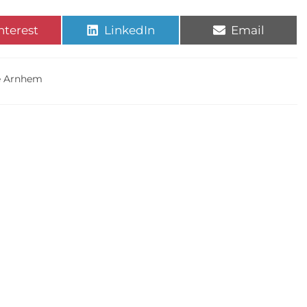
nterest
LinkedIn
Email
e Arnhem