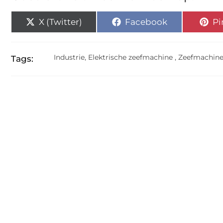
X (Twitter)
Facebook
Pi
Industrie
,
Elektrische zeefmachine
,
Zeefmachin
Tags: