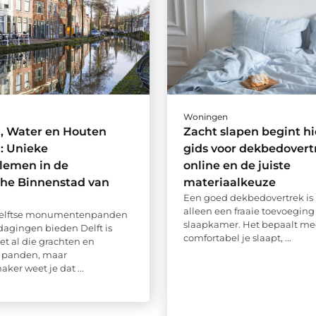
Woningen
, Water en Houten
Zacht slapen begint hi
: Unieke
gids voor dekbedover
lemen in de
online en de juiste
che Binnenstad van
materiaalkeuze
Een goed dekbedovertrek is
alleen een fraaie toevoeging
elftse monumentenpanden
slaapkamer. Het bepaalt me
dagingen bieden Delft is
comfortabel je slaapt, ...
et al die grachten en
e panden, maar
aker weet je dat ...