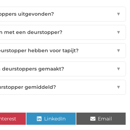
toppers uitgevonden?
▼
en met een deurstopper?
▼
urstopper hebben voor tapijt?
▼
jn deurstoppers gemaakt?
▼
urstopper gemiddeld?
▼
nterest
LinkedIn
Email