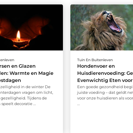
tenleven
Tuin En Buitenleven
rsen en Glazen
Hondenvoer en
llen: Warmte en Magie
Huisdierenvoeding: G
estdagen
Evenwichtig Eten voor 
ezelligheid in de winter De
Een goede gezondheid begin
nterdagen vragen om licht,
juiste voeding – dat geldt ne
gezelligheid. Tijdens de
voor onze huisdieren als voo
speelt decoratie ...
...