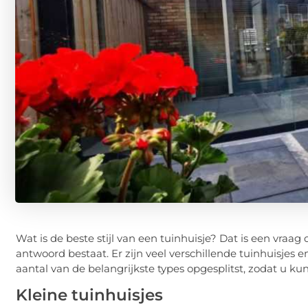
Wat is de beste stijl van een tuinhuisje? Dat is een vra
antwoord bestaat. Er zijn veel verschillende tuinhuisjes en
aantal van de belangrijkste types opgesplitst, zodat u kun
Kleine tuinhuisjes