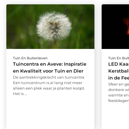
Tuin En Buitenleven
Tuin En Bui
Tuincentra en Aveve: Inspiratie
LED Kaa
en Kwaliteit voor Tuin en Dier
Kerstba
De aantrekkingskracht van tuincentra
in de Fe
Een tuincentrum is al lang niet meer
Sfeer en g
alleen een plek waar je planten koopt.
donkere wi
Het is ...
warmte en 
feestdagen 