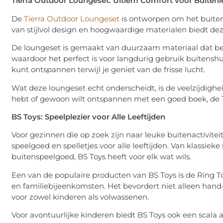
Tierra Outdoor Loungeset: Ultiem Comfort voor Buiten
De
Tierra Outdoor Loungeset
is ontworpen om het buiten
van stijlvol design en hoogwaardige materialen biedt deze
De loungeset is gemaakt van duurzaam materiaal dat be
waardoor het perfect is voor langdurig gebruik buitenshui
kunt ontspannen terwijl je geniet van de frisse lucht.
Wat deze loungeset echt onderscheidt, is de veelzijdigh
hebt of gewoon wilt ontspannen met een goed boek, de T
BS Toys: Speelplezier voor Alle Leeftijden
Voor gezinnen die op zoek zijn naar leuke buitenactivitei
speelgoed en spelletjes voor alle leeftijden. Van klassieke
buitenspeelgoed, BS Toys heeft voor elk wat wils.
Een van de populaire producten van BS Toys is de Ring T
en familiebijeenkomsten. Het bevordert niet alleen han
voor zowel kinderen als volwassenen.
Voor avontuurlijke kinderen biedt BS Toys ook een scala 