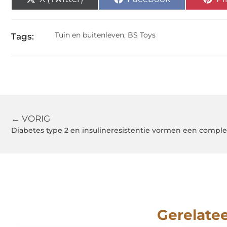
Tuin en buitenleven
,
BS Toys
Tags:
← VORIG
Diabetes type 2 en insulineresistentie vormen een comp
Gerelate