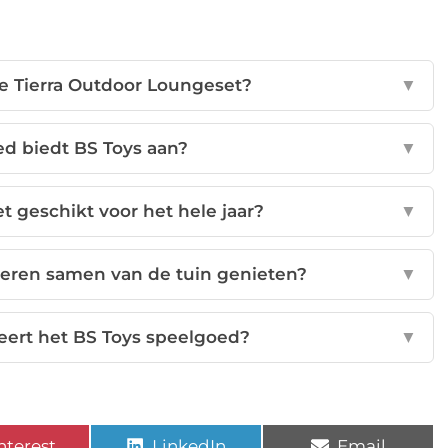
de Tierra Outdoor Loungeset?
▼
d biedt BS Toys aan?
▼
t geschikt voor het hele jaar?
▼
eren samen van de tuin genieten?
▼
eert het BS Toys speelgoed?
▼
nterest
LinkedIn
Email