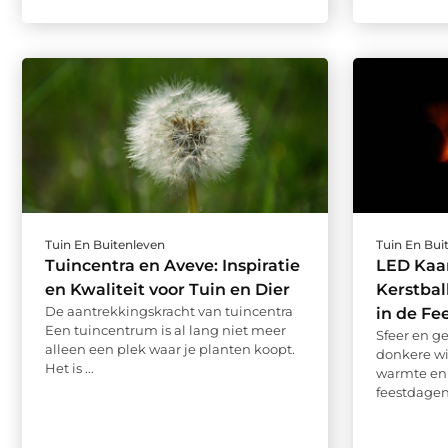
Tuin En Buitenleven
Tuin En Bui
Tuincentra en Aveve: Inspiratie
LED Kaa
en Kwaliteit voor Tuin en Dier
Kerstba
De aantrekkingskracht van tuincentra
in de Fe
Een tuincentrum is al lang niet meer
Sfeer en g
alleen een plek waar je planten koopt.
donkere wi
Het is ...
warmte en 
feestdagen 