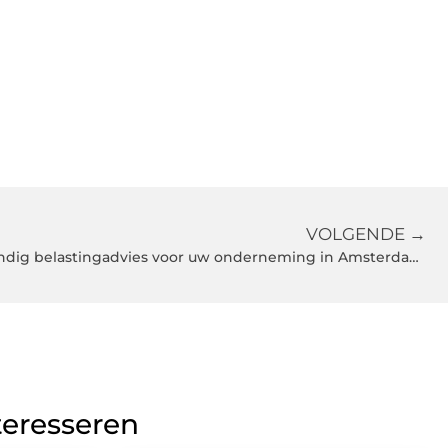
VOLGENDE →
Het cruciale belang van deskundig belastingadvies voor uw onderneming in Amsterdam of Rotterdam
teresseren