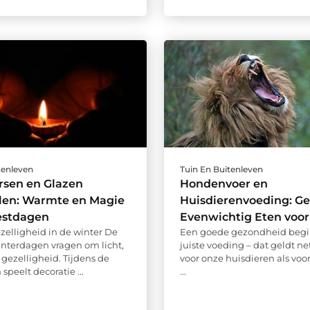
tenleven
Tuin En Buitenleven
rsen en Glazen
Hondenvoer en
llen: Warmte en Magie
Huisdierenvoeding: G
estdagen
Evenwichtig Eten voor 
ezelligheid in de winter De
Een goede gezondheid begin
nterdagen vragen om licht,
juiste voeding – dat geldt ne
gezelligheid. Tijdens de
voor onze huisdieren als voo
speelt decoratie ...
...