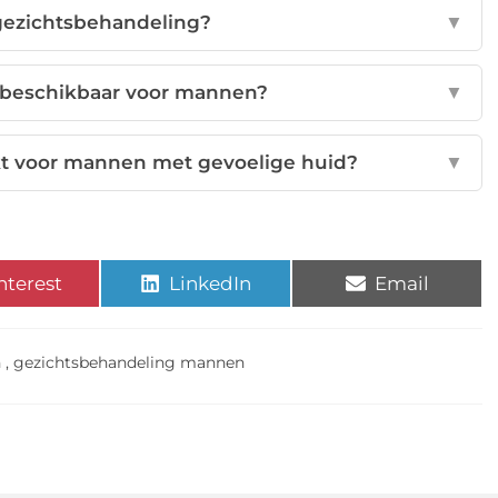
gezichtsbehandeling?
▼
 beschikbaar voor mannen?
▼
kt voor mannen met gevoelige huid?
▼
nterest
LinkedIn
Email
n
,
gezichtsbehandeling mannen