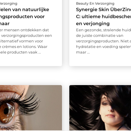
Verzorging
Beauty En Verzorging
elen van natuurlijke
Synergie Skin ÜberZinc
ingsproducten voor
C: ultieme huidbesch
haar
en verjonging
er mensen ontdekken dat
Een gezonde, stralende huid
e verzorgingsproducten een
de juiste combinatie van
lternatief vormen voor
verzorgingsproducten. Niet 
e crèmes en lotions. Waar
hydratatie en voeding spelen
ele producten vaak ...
maar ...