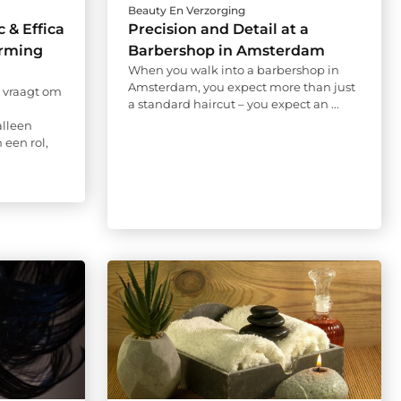
Beauty En Verzorging
 & Effica
Precision and Detail at a
erming
Barbershop in Amsterdam
When you walk into a barbershop in
Amsterdam, you expect more than just
 vraagt om
a standard haircut – you expect an ...
alleen
 een rol,