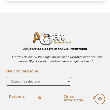
Altijd Op de Hoogte met ACAT Nederland
–– Ontdek de nieuwste blogs, artikelen en updates over actueel
nieuws. Blijf dagelijks geïnformeerd en geïnspireerd!
Bericht categorie
Partners
Onze
informatie
SEO backlinks kopen: hoe het wérkt (en hoe het mis kan gaan)
Geld verdienen op internet: vrijheid, bijverdienste of illusie?